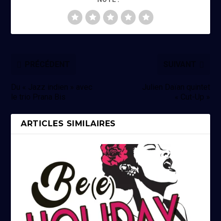
PRÉCÉDENT
SUIVANT
Du « Jazz indien » avec
Julien Daïan quintet
le trio Prana Bis
« Cut-Up »
ARTICLES SIMILAIRES