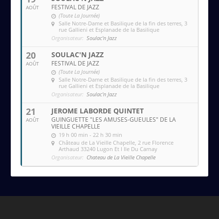
FESTIVAL DE JAZZ
AOÛT
(Toute La Journée)
Salle Notre-Dame et Basilique de la fin des terres
, 3
rue Gallieni et Esplanade de la Basilique
Organisateur:
Soulac'n Jazz
20
SOULAC'N JAZZ
FESTIVAL DE JAZZ
AOÛT
(Toute La Journée)
Salle Notre-Dame et Basilique de la fin des terres
, 3
rue Gallieni et Esplanade de la Basilique
Organisateur:
Soulac'n Jazz
21
JEROME LABORDE QUINTET
GUINGUETTE "LES AMUSES-GUEULES" DE LA
AOÛT
VIEILLE CHAPELLE
19 h 00 min - 22 h 30 min
Château de La Vieille Chapelle
, 2 rue Florence
Arthaud 33240 Lugon Et l Ile Du Carnay
Organisateur:
Chateau de La Vieille Chapelle