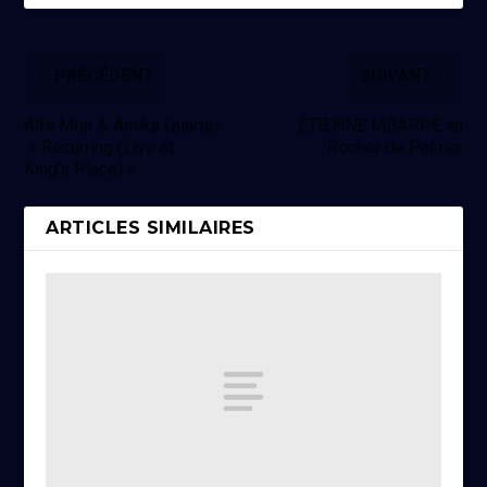
PRÉCÉDENT
SUIVANT
Alfa Mist & Amika Quartet
ÉTIENNE MBAPPÉ au
» Recurring (Live at
Rocher de Palmer
King’s Place) «
ARTICLES SIMILAIRES