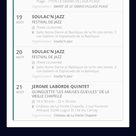
Plage - 17370 LE GRAND-VILLAGE-PLAGE
Organisateur:
MAIRIE DE LE GRAND-VILLLAGE-PLAGE
19
SOULAC'N JAZZ
FESTIVAL DE JAZZ
AOÛT
(Toute La Journée)
Salle Notre-Dame et Basilique de la fin des terres
, 3
rue Gallieni et Esplanade de la Basilique
Organisateur:
Soulac'n Jazz
20
SOULAC'N JAZZ
FESTIVAL DE JAZZ
AOÛT
(Toute La Journée)
Salle Notre-Dame et Basilique de la fin des terres
, 3
rue Gallieni et Esplanade de la Basilique
Organisateur:
Soulac'n Jazz
21
JEROME LABORDE QUINTET
GUINGUETTE "LES AMUSES-GUEULES" DE LA
AOÛT
VIEILLE CHAPELLE
19 h 00 min - 22 h 30 min
Château de La Vieille Chapelle
, 2 rue Florence
Arthaud 33240 Lugon Et l Ile Du Carnay
Organisateur:
Chateau de La Vieille Chapelle