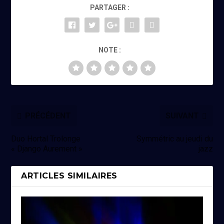
PARTAGER :
NOTE :
PRÉCÉDENT
SUIVANT
Duo Hortal Trolonge
Symmétric au jeudi du
« Django Aurement »
jazz
ARTICLES SIMILAIRES