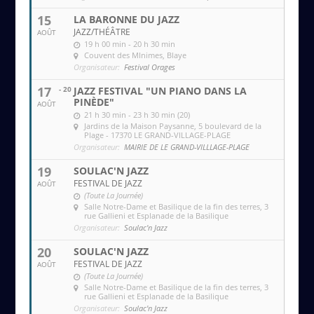
15
LA BARONNE DU JAZZ
JAZZ/THÉÂTRE
AOÛT
19 h 00 min - 20 h 30 min
Couvent des MInimes
, Blaye
Organisateur:
Festival Orages
17
- 20
JAZZ FESTIVAL "UN PIANO DANS LA
PINÈDE"
AOÛT
21 h 30 min - 23 h 30 min (20)
Jardins de la Maison Paysanne
, 5 boulevard de la
Plage - 17370 LE GRAND-VILLAGE-PLAGE
Organisateur:
MAIRIE DE LE GRAND-VILLLAGE-PLAGE
19
SOULAC'N JAZZ
FESTIVAL DE JAZZ
AOÛT
(Toute La Journée)
Salle Notre-Dame et Basilique de la fin des terres
, 3
rue Gallieni et Esplanade de la Basilique
Organisateur:
Soulac'n Jazz
20
SOULAC'N JAZZ
FESTIVAL DE JAZZ
AOÛT
(Toute La Journée)
Salle Notre-Dame et Basilique de la fin des terres
, 3
rue Gallieni et Esplanade de la Basilique
Organisateur:
Soulac'n Jazz