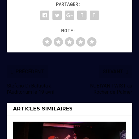
PARTAGER :
NOTE :
PRÉCÉDENT
SUIVANT
Stefano Di Battista à
NUBIYAN TWIST au
l’Auditorium le 19 avril
Rocher de Palmer
ARTICLES SIMILAIRES