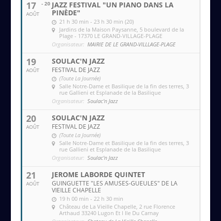
17
- 20
JAZZ FESTIVAL "UN PIANO DANS LA
PINÈDE"
AOÛT
21 h 30 min - 23 h 30 min (20)
Jardins de la Maison Paysanne
, 5 boulevard de la
Plage - 17370 LE GRAND-VILLAGE-PLAGE
Organisateur:
MAIRIE DE LE GRAND-VILLLAGE-PLAGE
19
SOULAC'N JAZZ
FESTIVAL DE JAZZ
AOÛT
(Toute La Journée)
Salle Notre-Dame et Basilique de la fin des terres
, 3
rue Gallieni et Esplanade de la Basilique
Organisateur:
Soulac'n Jazz
20
SOULAC'N JAZZ
FESTIVAL DE JAZZ
AOÛT
(Toute La Journée)
Salle Notre-Dame et Basilique de la fin des terres
, 3
rue Gallieni et Esplanade de la Basilique
Organisateur:
Soulac'n Jazz
21
JEROME LABORDE QUINTET
GUINGUETTE "LES AMUSES-GUEULES" DE LA
AOÛT
VIEILLE CHAPELLE
19 h 00 min - 22 h 30 min
Château de La Vieille Chapelle
, 2 rue Florence
Arthaud 33240 Lugon Et l Ile Du Carnay