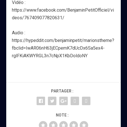
Vidéo :
https://www.facebook.com/BenjaminPetitOfficiel/vi
deos/767409077820631/
Audio :
https://hypeddit.com/benjaminpetit/marionstheme?
fbclid=IwAR06nH63jECpemK7dUcDx6Sa5ex4-
rglFKiAKWYRGL3n7cNpX1KbDoldoNY
PARTAGER :
NOTE :