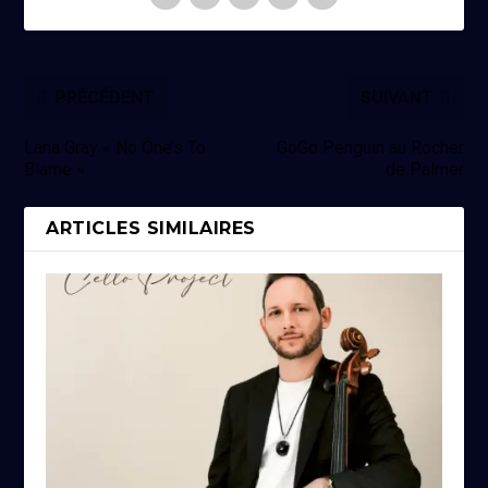
PRÉCÉDENT
SUIVANT
Lana Gray « No One’s To
GoGo Penguin au Rocher
Blame »
de Palmer
ARTICLES SIMILAIRES