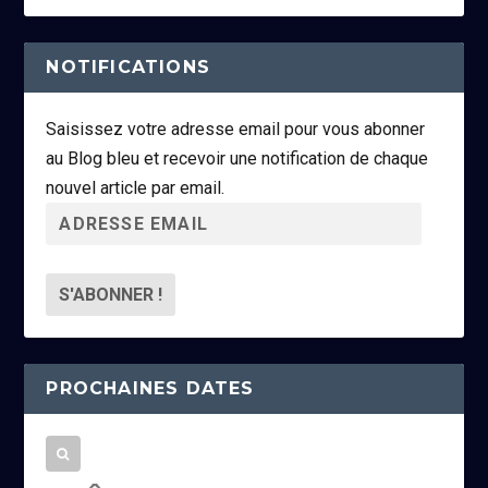
NOTIFICATIONS
Saisissez votre adresse email pour vous abonner
au Blog bleu et recevoir une notification de chaque
nouvel article par email.
A
d
r
e
s
s
PROCHAINES DATES
e
e
m
a