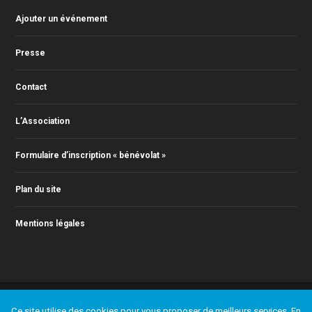
Ajouter un événement
Presse
Contact
L’Association
Formulaire d’inscription « bénévolat »
Plan du site
Mentions légales
© 2011-2022 Action Jazz, tous droits réservés. Webmaster : Christophe
Ce site utilise des cookies pour vous proposer de meilleurs services. En
RONTEY ( webmaster@actionjazz.fr )