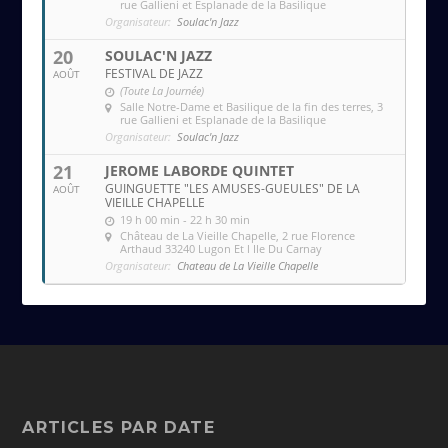
rue Gallieni et Esplanade de la Basilique
Organisateur:
Soulac'n Jazz
20
SOULAC'N JAZZ
FESTIVAL DE JAZZ
AOÛT
(Toute La Journée)
Salle Notre-Dame et Basilique de la fin des terres
, 3
rue Gallieni et Esplanade de la Basilique
Organisateur:
Soulac'n Jazz
21
JEROME LABORDE QUINTET
GUINGUETTE "LES AMUSES-GUEULES" DE LA
AOÛT
VIEILLE CHAPELLE
19 h 00 min - 22 h 30 min
Château de La Vieille Chapelle
, 2 rue Florence
Arthaud 33240 Lugon Et l Ile Du Carnay
Organisateur:
Chateau de La Vieille Chapelle
ARTICLES PAR DATE