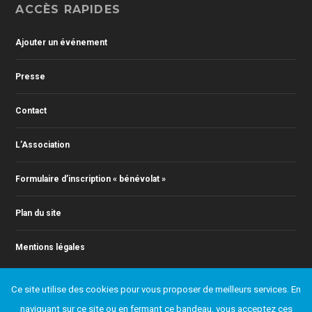
ACCÈS RAPIDES
Ajouter un événement
Presse
Contact
L’Association
Formulaire d’inscription « bénévolat »
Plan du site
Mentions légales
Ce site utilise des cookies pour vous proposer de meilleurs services. En
naviguant sur ce site ou en fermant ce bandeau, vous acceptez ces