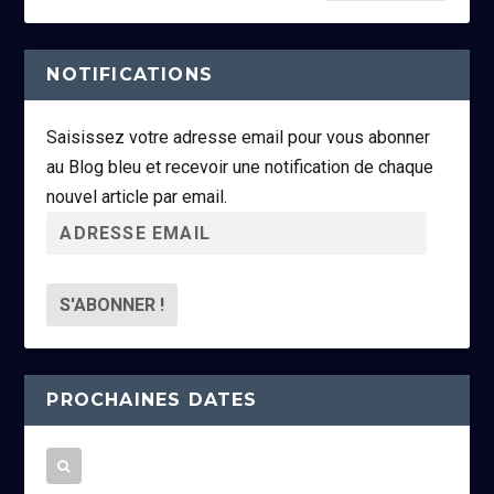
NOTIFICATIONS
Saisissez votre adresse email pour vous abonner
au Blog bleu et recevoir une notification de chaque
nouvel article par email.
A
d
r
e
s
s
PROCHAINES DATES
e
e
m