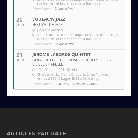
rue Gallieni et Esplanade de la Basilique
Organisateur:
Soulac'n Jazz
20
SOULAC'N JAZZ
FESTIVAL DE JAZZ
AOÛT
(Toute La Journée)
Salle Notre-Dame et Basilique de la fin des terres
, 3
rue Gallieni et Esplanade de la Basilique
Organisateur:
Soulac'n Jazz
21
JEROME LABORDE QUINTET
GUINGUETTE "LES AMUSES-GUEULES" DE LA
AOÛT
VIEILLE CHAPELLE
19 h 00 min - 22 h 30 min
Château de La Vieille Chapelle
, 2 rue Florence
Arthaud 33240 Lugon Et l Ile Du Carnay
Organisateur:
Chateau de La Vieille Chapelle
ARTICLES PAR DATE