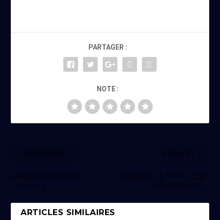
PARTAGER :
NOTE :
PRÉCÉDENT
SUIVANT
Julien Daïan quintet
Aliaga trio & Thierry Lujan
« Cut-Up »
« RhUMBANGO »
ARTICLES SIMILAIRES