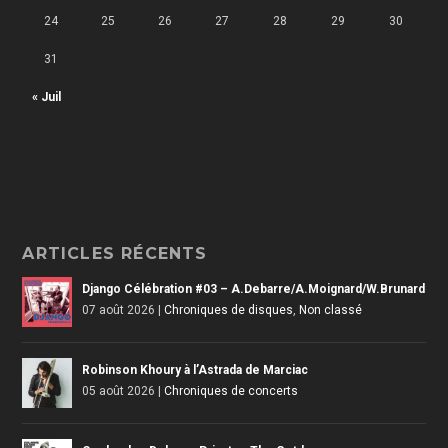
24
25
26
27
28
29
30
31
« Juil
ARTICLES RÉCENTS
Django Célébration #03 – A.Debarre/A.Moignard/W.Brunard
07 août 2026
|
Chroniques de disques
,
Non classé
Robinson Khoury à l’Astrada de Marciac
05 août 2026
|
Chroniques de concerts