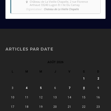
Château de La Vieille Chapelle
, 2 rue Florence
Arthaud 33240 Lugon Et l Ile Du Carnay
Organisateur:
Chateau de La Vieille Chapelle
ARTICLES PAR DATE
AOÛT 2026
L
M
M
J
V
S
D
1
2
3
4
5
6
7
8
9
10
11
12
13
14
15
16
17
18
19
20
21
22
23