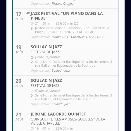
Organisateur:
Festival Orages
17
- 20
JAZZ FESTIVAL "UN PIANO DANS LA
PINÈDE"
AOÛT
21 h 30 min - 23 h 30 min (20)
Jardins de la Maison Paysanne
, 5 boulevard de la
Plage - 17370 LE GRAND-VILLAGE-PLAGE
Organisateur:
MAIRIE DE LE GRAND-VILLLAGE-PLAGE
19
SOULAC'N JAZZ
FESTIVAL DE JAZZ
AOÛT
(Toute La Journée)
Salle Notre-Dame et Basilique de la fin des terres
, 3
rue Gallieni et Esplanade de la Basilique
Organisateur:
Soulac'n Jazz
20
SOULAC'N JAZZ
FESTIVAL DE JAZZ
AOÛT
(Toute La Journée)
Salle Notre-Dame et Basilique de la fin des terres
, 3
rue Gallieni et Esplanade de la Basilique
Organisateur:
Soulac'n Jazz
21
JEROME LABORDE QUINTET
GUINGUETTE "LES AMUSES-GUEULES" DE LA
AOÛT
VIEILLE CHAPELLE
19 h 00 min - 22 h 30 min