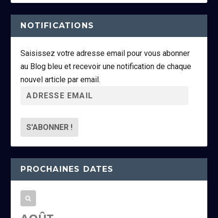
NOTIFICATIONS
Saisissez votre adresse email pour vous abonner
au Blog bleu et recevoir une notification de chaque
nouvel article par email.
A
d
r
e
s
s
PROCHAINES DATES
e
e
m
a