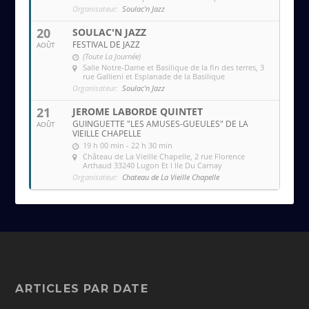
Organisateur:
Soulac'n Jazz
20
SOULAC'N JAZZ
FESTIVAL DE JAZZ
AOÛT
(Toute La Journée)
Salle Notre-Dame et Basilique de la fin des terres
, 3
rue Gallieni et Esplanade de la Basilique
Organisateur:
Soulac'n Jazz
21
JEROME LABORDE QUINTET
GUINGUETTE "LES AMUSES-GUEULES" DE LA
AOÛT
VIEILLE CHAPELLE
19 h 00 min - 22 h 30 min
Château de La Vieille Chapelle
, 2 rue Florence
Arthaud 33240 Lugon Et l Ile Du Carnay
Organisateur:
Chateau de La Vieille Chapelle
ARTICLES PAR DATE