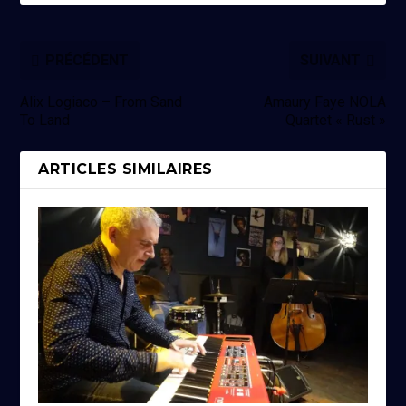
PRÉCÉDENT
SUIVANT
Alix Logiaco – From Sand
Amaury Faye NOLA
To Land
Quartet « Rust »
ARTICLES SIMILAIRES