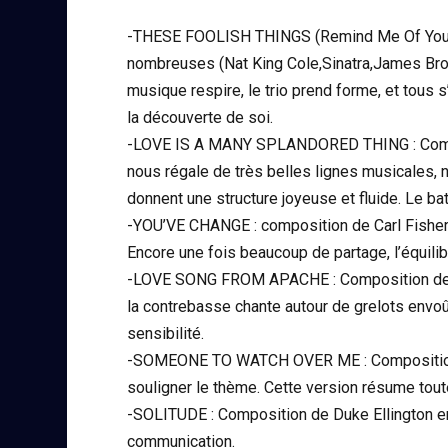
-THESE FOOLISH THINGS (Remind Me Of You) :
nombreuses (Nat King Cole,Sinatra,James Brow
musique respire, le trio prend forme, et tous s
la découverte de soi.
-LOVE IS A MANY SPLANDORED THING : Compo
nous régale de très belles lignes musicales, 
donnent une structure joyeuse et fluide. Le ba
-YOU’VE CHANGE : composition de Carl Fisher
Encore une fois beaucoup de partage, l’équilibr
-LOVE SONG FROM APACHE : Composition de Carl
la contrebasse chante autour de grelots envo
sensibilité.
-SOMEONE TO WATCH OVER ME : Composition d
souligner le thème. Cette version résume tout
-SOLITUDE : Composition de Duke Ellington en19
communication.