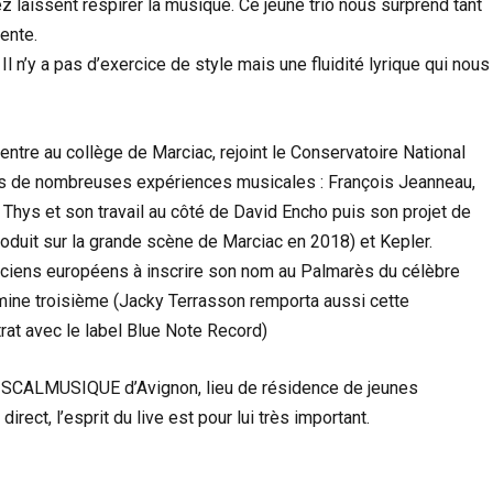
z laissent respirer la musique. Ce jeune trio nous surprend tant
ente.
Il n’y a pas d’exercice de style mais une fluidité lyrique qui nous
tre au collège de Marciac, rejoint le Conservatoire National
s de nombreuses expériences musicales : François Jeanneau,
Thys et son travail au côté de David Encho puis son projet de
roduit sur la grande scène de Marciac en 2018) et Kepler.
siciens européens à inscrire son nom au Palmarès du célèbre
rmine troisième (Jacky Terrasson remporta aussi cette
rat avec le label Blue Note Record)
 SCALMUSIQUE d’Avignon, lieu de résidence de jeunes
direct, l’esprit du live est pour lui très important.