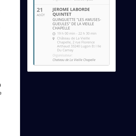
21
JEROME LABORDE
s
QUINTET
AOÛT
GUINGUETTE "LES AMUSES-
GUEULES" DE LA VIEILLE
e
CHAPELLE
19 h 00 min - 22 h 30 min
Château de La Vieille
Chapelle
, 2 rue Florence
Arthaud 33240 Lugon Et l Ile
Du Carnay
Organisateur:
Chateau de La Vieille Chapelle
.
u
e