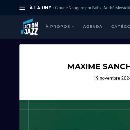
À LA UNE :
Claude Nougaro par Babx, André Minviell
À PROPOS
AGENDA
CATÉGO
MAXIME SANCH
19 novembre 202