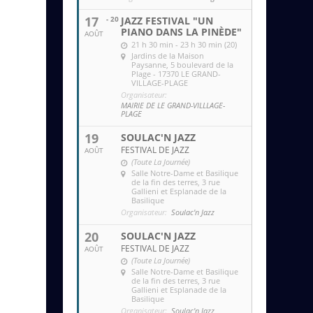
17
- 20
JAZZ FESTIVAL "UN
PIANO DANS LA PINÈDE"
AOÛT
21 h 30 min - 23 h 30 min (20)
Jardins de la Maison
Paysanne
, 5 boulevard de la
Plage - 17370 LE GRAND-
VILLAGE-PLAGE
Organisateur:
MAIRIE DE LE GRAND-VILLLAGE-
PLAGE
19
SOULAC'N JAZZ
FESTIVAL DE JAZZ
AOÛT
(Toute La Journée)
Salle Notre-Dame et Basilique
de la fin des terres
, 3 rue
Gallieni et Esplanade de la
Basilique
Organisateur:
Soulac'n Jazz
20
SOULAC'N JAZZ
FESTIVAL DE JAZZ
AOÛT
(Toute La Journée)
Salle Notre-Dame et Basilique
de la fin des terres
, 3 rue
Gallieni et Esplanade de la
Basilique
Organisateur:
Soulac'n Jazz