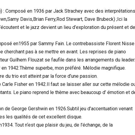
 Composé en 1936 par Jack Strachey avec des interprétation
n,Samy Davis,Brian Ferry,Rod Stewart, Dave Brubeck) ;Ici la
’écoutent et le jazz devient un lieu d’exploration du présent et d
sé en1955 par Sammy Fain. Le contrebassiste Florent Nisse
ne cherchant pas à se mettre en avant. Les reprises de piano
tteur Guilhem Flouzat se faufile dans les arrangements du leader
 en 1942.Thème superbe, mon préféré. Mélodie magnifique.
e du trio est atteint par la force d’une passion.
e Fisher en 1942.Il faut se laisser aller sur cette mélodie o
ûtants. Le piano reprend le thème avec beaucoup d’ émotion et d
e George Gershwin en 1926.Subtil jeu d’accentuation venant
es les qualités de cet excellent disque.
34. Tout n‘est que plaisir du jeu, de l’échange, de la