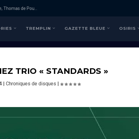
e, Thomas de Pou...
RIES
TREMPLIN
GAZETTE BLEUE
OSIRIS
EZ TRIO « STANDARDS »
4
|
Chroniques de disques
|