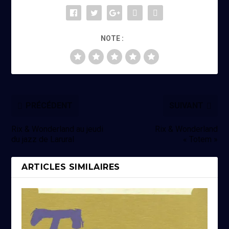
NOTE :
PRÉCÉDENT
SUIVANT
Rix & Wonderland au jeudi
Rix & Wonderland
du jazz de Larural
« Totem »
ARTICLES SIMILAIRES