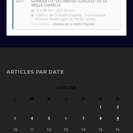
GUINGUETTE "LES AMUSES-GUEULES" DE LA
AOÛT
VIEILLE CHAPELLE
19 h 00 min - 22 h 30 min
Château de La Vieille Chapelle
, 2 rue Florence
Arthaud 33240 Lugon Et l Ile Du Carnay
Organisateur:
Chateau de La Vieille Chapelle
ARTICLES PAR DATE
AOÛT 2026
L
M
M
J
V
S
D
1
2
3
4
5
6
7
8
9
10
11
12
13
14
15
16