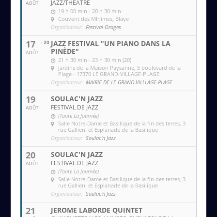
JAZZ/THÉÂTRE
AOÛT
19 h 00 min - 20 h 30 min
Couvent des MInimes
, Blaye
Organisateur:
Festival Orages
17
- 20
JAZZ FESTIVAL "UN PIANO DANS LA
PINÈDE"
AOÛT
21 h 30 min - 23 h 30 min (20)
Jardins de la Maison Paysanne
, 5 boulevard de la
Plage - 17370 LE GRAND-VILLAGE-PLAGE
Organisateur:
MAIRIE DE LE GRAND-VILLLAGE-PLAGE
19
SOULAC'N JAZZ
FESTIVAL DE JAZZ
AOÛT
(Toute La Journée)
Salle Notre-Dame et Basilique de la fin des terres
, 3
rue Gallieni et Esplanade de la Basilique
Organisateur:
Soulac'n Jazz
20
SOULAC'N JAZZ
FESTIVAL DE JAZZ
AOÛT
(Toute La Journée)
Salle Notre-Dame et Basilique de la fin des terres
, 3
rue Gallieni et Esplanade de la Basilique
Organisateur:
Soulac'n Jazz
21
JEROME LABORDE QUINTET