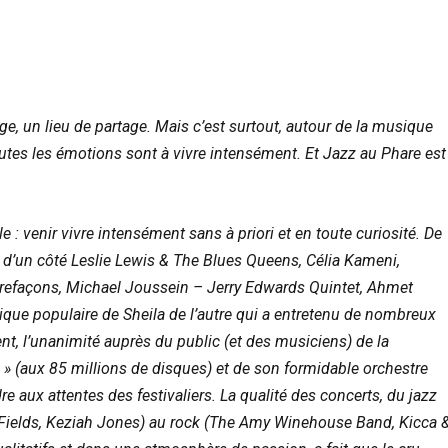
ange, un lieu de partage. Mais c’est surtout, autour de la musique
outes les émotions sont à vivre intensément. Et Jazz au Phare est
e : venir vivre intensément sans à priori et en toute curiosité. De
dur d’un côté Leslie Lewis & The Blues Queens, Célia Kameni,
trefaçons, Michael Joussein – Jerry Edwards Quintet, Ahmet
ique populaire de Sheila de l’autre qui a entretenu de nombreux
t, l’unanimité auprès du public (et des musiciens) de la
en » (aux 85 millions de disques) et de son formidable orchestre
 aux attentes des festivaliers. La qualité des concerts, du jazz
 Fields, Keziah Jones) au rock (The Amy Winehouse Band, Kicca 