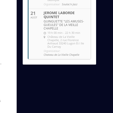
Organisateur:
Soulac'n Jazz
21
JEROME LABORDE
QUINTET
AOÛT
GUINGUETTE "LES AMUSES-
GUEULES" DE LA VIEILLE
CHAPELLE
19 h 00 min - 22 h 30 min
Château de La Vieille
Chapelle
, 2 rue Florence
Arthaud 33240 Lugon Et l Ile
Du Carnay
Organisateur:
Chateau de La Vieille Chapelle
s