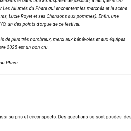
alitatifs et dans une atmosphère de passion, a fait que le cru
 Les Allumés du Phare qui enchantent les marchés et la scène
 Bras, Lucie Royet et ses Chansons aux pommes). Enfin, une
O, un des points d’orgue de ce festival.
fois de plus très nombreux, merci aux bénévoles et aux équipes
are 2025 est un bon cru.
 au Phare
ussi surpris et circonspects. Des questions se sont posées, de