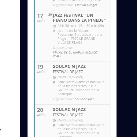
Organisateur:
Festival Orages
17
- 20
JAZZ FESTIVAL "UN
PIANO DANS LA PINÈDE"
AOÛT
21 h 30 min - 23 h 30 min (20)
Jardins de la Maison
Paysanne
, 5 boulevard de la
Plage - 17370 LE GRAND-
VILLAGE-PLAGE
Organisateur:
MAIRIE DE LE GRAND-VILLLAGE-
PLAGE
19
SOULAC'N JAZZ
FESTIVAL DE JAZZ
AOÛT
(Toute La Journée)
Salle Notre-Dame et Basilique
de la fin des terres
, 3 rue
Gallieni et Esplanade de la
Basilique
Organisateur:
Soulac'n Jazz
20
SOULAC'N JAZZ
FESTIVAL DE JAZZ
AOÛT
(Toute La Journée)
Salle Notre-Dame et Basilique
&
de la fin des terres
, 3 rue
Gallieni et Esplanade de la
Basilique