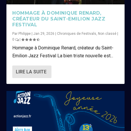
HOMMAGE À DOMINIQUE RENARD,
CRÉATEUR DU SAINT-EMILION JAZZ
FESTIVAL
Par
Philippe
|
Jan 29, 2026
|
Chroniques de Festivals
,
Non classé
|
0
|
Hommage à Dominique Renard, créateur du Saint-
Emilion Jazz Festival La bien triste nouvelle est...
LIRE LA SUITE