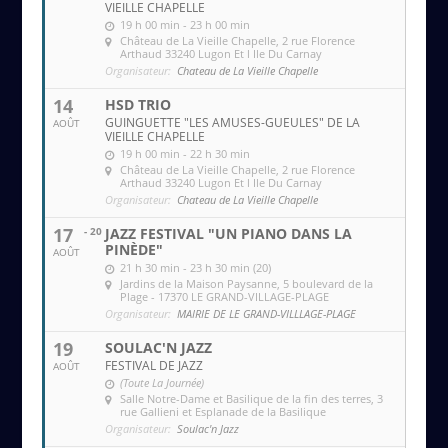
VIEILLE CHAPELLE
19 h 00 min - 23 h 00 min
Château de La Vieille Chapelle
, 2 rue Florence
Arthaud 33240 Lugon Et l Ile Du Carnay
Organisateur:
Chateau de La Vieille Chapelle
14
HSD TRIO
GUINGUETTE "LES AMUSES-GUEULES" DE LA
AOÛT
VIEILLE CHAPELLE
19 h 00 min - 22 h 30 min
Château de La Vieille Chapelle
, 2 rue Florence
Arthaud 33240 Lugon Et l Ile Du Carnay
Organisateur:
Chateau de La Vieille Chapelle
17
- 20
JAZZ FESTIVAL "UN PIANO DANS LA
PINÈDE"
AOÛT
21 h 30 min - 23 h 30 min (20)
Jardins de la Maison Paysanne
, 5 boulevard de la
Plage - 17370 LE GRAND-VILLAGE-PLAGE
Organisateur:
MAIRIE DE LE GRAND-VILLLAGE-PLAGE
19
SOULAC'N JAZZ
FESTIVAL DE JAZZ
AOÛT
(Toute La Journée)
Salle Notre-Dame et Basilique de la fin des terres
, 3
rue Gallieni et Esplanade de la Basilique
Organisateur:
Soulac'n Jazz