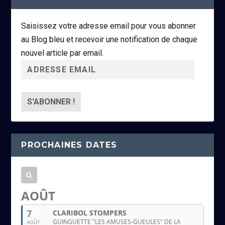
Saisissez votre adresse email pour vous abonner
au Blog bleu et recevoir une notification de chaque
nouvel article par email.
A
d
r
e
s
s
PROCHAINES DATES
e
e
m
a
AOÛT
i
7
CLARIBOL STOMPERS
l
GUINGUETTE "LES AMUSES-GUEULES" DE LA
AOÛT