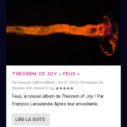
THEOREM OF JOY « FEUX »
Par
François LAROULANDIE
|
Juil 27, 2025
|
Chroniques de
disques
,
Non classé
|
0
|
Feux, le nouvel album de Theorem of Joy ! Par
François Laroulandie Après leur envoûtante...
LIRE LA SUITE