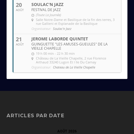
20
SOULAC'N JAZZ
FESTIVAL DE JAZZ
AOÛT
(Toute La Journée)
Salle Notre-Dame et Basilique de la fin des terres
, 3
rue Gallieni et Esplanade de la Basilique
Organisateur:
Soulac'n Jazz
21
JEROME LABORDE QUINTET
GUINGUETTE "LES AMUSES-GUEULES" DE LA
AOÛT
VIEILLE CHAPELLE
19 h 00 min - 22 h 30 min
Château de La Vieille Chapelle
, 2 rue Florence
Arthaud 33240 Lugon Et l Ile Du Carnay
Organisateur:
Chateau de La Vieille Chapelle
ARTICLES PAR DATE
AOÛT 2026