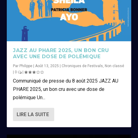
JAZZ AU PHARE 2025, UN BON CRU
AVEC UNE DOSE DE POLÉMIQUE
Par
Philippe
|
Août 13, 2025
|
Chroniques de Festivals
,
Non classé
|
0
|
Communiqué de presse du 8 août 2025 JAZZ AU
PHARE 2025, un bon cru avec une dose de
polémique Un...
LIRE LA SUITE