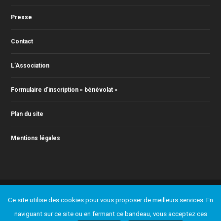
Presse
Contact
L’Association
Formulaire d’inscription « bénévolat »
Plan du site
Mentions légales
© 2011-2026 Action Jazz, tous droits réservés. Webmaster : Christophe
Ce site utilise des cookies pour vous proposer de meilleurs services. En
RONTEY ( webmaster@actionjazz.fr )
naviguant sur ce site ou en fermant ce bandeau, vous acceptez ces
Ajouter un événement
Presse
Contact
L’Association