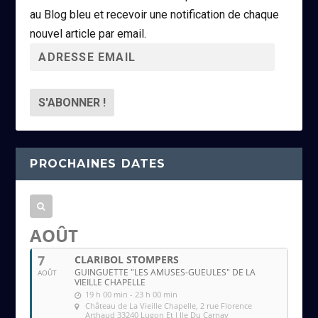
au Blog bleu et recevoir une notification de chaque
nouvel article par email.
A
d
r
e
s
s
PROCHAINES DATES
e
e
m
a
AOÛT
i
7
CLARIBOL STOMPERS
l
GUINGUETTE "LES AMUSES-GUEULES" DE LA
AOÛT
VIEILLE CHAPELLE
19 h 00 min - 23 h 00 min
Château de La Vieille Chapelle
, 2 rue Florence
Arthaud 33240 Lugon Et l Ile Du Carnay