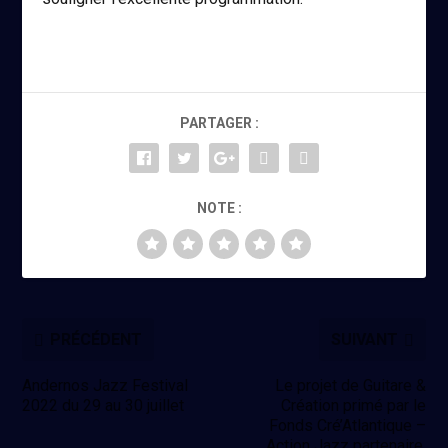
PARTAGER :
NOTE :
PRÉCÉDENT
SUIVANT
Andernos Jazz Festival
Le projet de Guitare &
2022 du 29 au 30 juillet
Création primé par le
Fonds Cré’Atlantique –
Action Jazz partenaire.