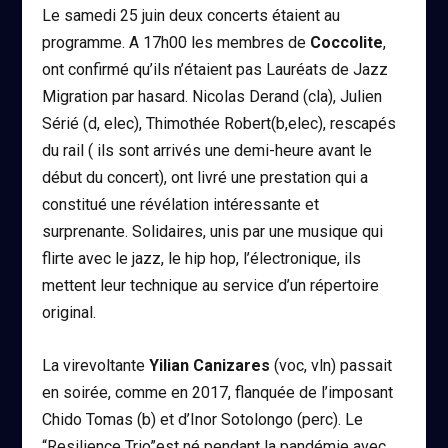
Le samedi 25 juin deux concerts étaient au
programme. A 17h00 les membres de
Coccolite
,
ont confirmé qu’ils n’étaient pas Lauréats de Jazz
Migration par hasard. Nicolas Derand (cla), Julien
Sérié (d, elec), Thimothée Robert(b,elec), rescapés
du rail ( ils sont arrivés une demi-heure avant le
début du concert), ont livré une prestation qui a
constitué une révélation intéressante et
surprenante. Solidaires, unis par une musique qui
flirte avec le jazz, le hip hop, l’électronique, ils
mettent leur technique au service d’un répertoire
original.
La virevoltante
Yilian Canizares
(voc, vln)
passait
en soirée, comme en 2017, flanquée de l’imposant
Chido Tomas (b) et d’Inor Sotolongo (perc). Le
“Resilience Trio”est né pendant la pandémie avec