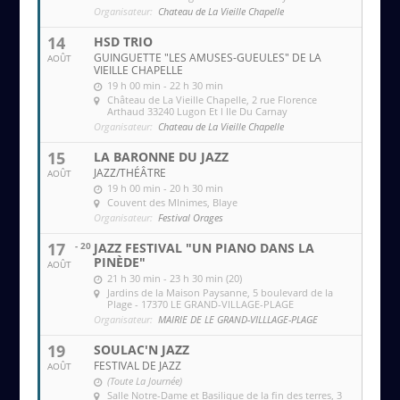
Organisateur:
Chateau de La Vieille Chapelle
14
HSD TRIO
GUINGUETTE "LES AMUSES-GUEULES" DE LA
AOÛT
VIEILLE CHAPELLE
19 h 00 min - 22 h 30 min
Château de La Vieille Chapelle
, 2 rue Florence
Arthaud 33240 Lugon Et l Ile Du Carnay
Organisateur:
Chateau de La Vieille Chapelle
15
LA BARONNE DU JAZZ
JAZZ/THÉÂTRE
AOÛT
19 h 00 min - 20 h 30 min
Couvent des MInimes
, Blaye
Organisateur:
Festival Orages
17
- 20
JAZZ FESTIVAL "UN PIANO DANS LA
PINÈDE"
AOÛT
21 h 30 min - 23 h 30 min (20)
Jardins de la Maison Paysanne
, 5 boulevard de la
Plage - 17370 LE GRAND-VILLAGE-PLAGE
Organisateur:
MAIRIE DE LE GRAND-VILLLAGE-PLAGE
19
SOULAC'N JAZZ
FESTIVAL DE JAZZ
AOÛT
(Toute La Journée)
Salle Notre-Dame et Basilique de la fin des terres
, 3