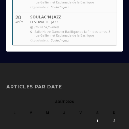
rue Gallieni et Esplanade de la Basilique
Organisateur:
Soulac'n Jazz
20
SOULAC'N JAZZ
FESTIVAL DE JAZZ
AOÛT
(Toute La Journée)
Salle Notre-Dame et Basilique de la fin des terres
, 3
rue Gallieni et Esplanade de la Basilique
Organisateur:
Soulac'n Jazz
ARTICLES PAR DATE
AOÛT 2026
L
M
M
J
V
S
D
1
2