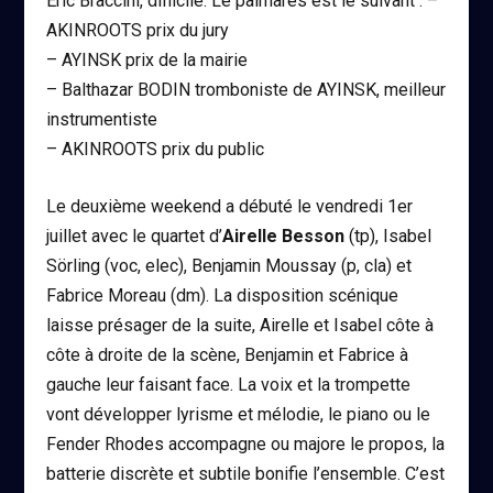
Eric Braccini, difficile. Le palmarès est le suivant : –
AKINROOTS prix du jury
– AYINSK prix de la mairie
– Balthazar BODIN tromboniste de AYINSK, meilleur
instrumentiste
– AKINROOTS prix du public
Le deuxième weekend a débuté le vendredi 1
er
juillet avec le quartet d’
Airelle Besson
(tp)
, Isabel
Sörling (voc, elec), Benjamin Moussay (p, cla) et
Fabrice Moreau (dm). La disposition scénique
laisse présager de la suite, Airelle et Isabel côte à
côte à droite de la scène, Benjamin et Fabrice à
gauche leur faisant face. La voix et la trompette
vont développer lyrisme et mélodie, le piano ou le
Fender Rhodes accompagne ou majore le propos, la
batterie discrète et subtile bonifie l’ensemble. C’est