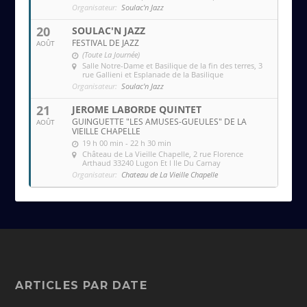
Organisateur:
Soulac'n Jazz
20
SOULAC'N JAZZ
FESTIVAL DE JAZZ
AOÛT
(Toute La Journée)
Salle Notre-Dame et Basilique de la fin des terres
, 3
rue Gallieni et Esplanade de la Basilique
Organisateur:
Soulac'n Jazz
21
JEROME LABORDE QUINTET
GUINGUETTE "LES AMUSES-GUEULES" DE LA
AOÛT
VIEILLE CHAPELLE
19 h 00 min - 22 h 30 min
Château de La Vieille Chapelle
, 2 rue Florence
Arthaud 33240 Lugon Et l Ile Du Carnay
Organisateur:
Chateau de La Vieille Chapelle
ARTICLES PAR DATE