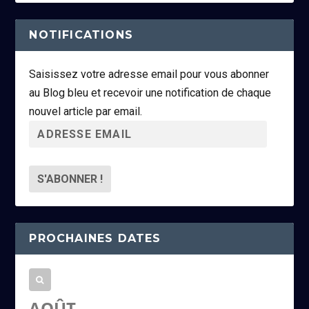
NOTIFICATIONS
Saisissez votre adresse email pour vous abonner
au Blog bleu et recevoir une notification de chaque
nouvel article par email.
A
d
r
e
s
s
PROCHAINES DATES
e
e
m
a
AOÛT