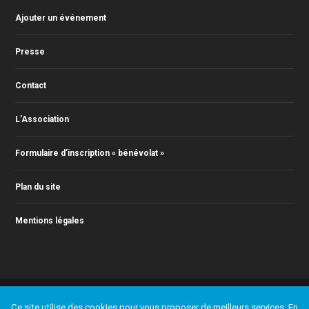
Ajouter un événement
Presse
Contact
L’Association
Formulaire d’inscription « bénévolat »
Plan du site
Mentions légales
© 2011-2022 Action Jazz, tous droits réservés. Webmaster : Christophe
Ce site utilise des cookies pour vous proposer de meilleurs services. En
RONTEY ( webmaster@actionjazz.fr )