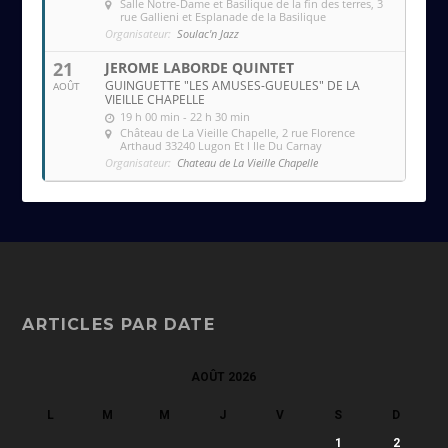
Salle Notre-Dame et Basilique de la fin des terres
, 3
rue Gallieni et Esplanade de la Basilique
Organisateur:
Soulac'n Jazz
21
JEROME LABORDE QUINTET
GUINGUETTE "LES AMUSES-GUEULES" DE LA
AOÛT
VIEILLE CHAPELLE
19 h 00 min - 22 h 30 min
Château de La Vieille Chapelle
, 2 rue Florence
Arthaud 33240 Lugon Et l Ile Du Carnay
Organisateur:
Chateau de La Vieille Chapelle
ARTICLES PAR DATE
AOÛT 2026
L
M
M
J
V
S
D
1
2