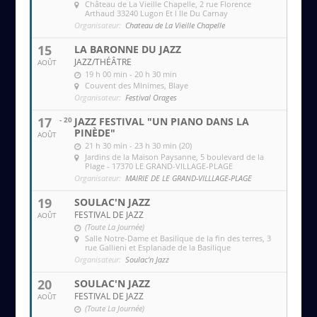
Château de La Vieille Chapelle
, 2 rue Florence
Arthaud 33240 Lugon Et l Ile Du Carnay
Organisateur:
Chateau de La Vieille Chapelle
15
LA BARONNE DU JAZZ
JAZZ/THÉÂTRE
AOÛT
19 h 00 min - 20 h 30 min
Couvent des MInimes
, Blaye
Organisateur:
Festival Orages
17
- 20
JAZZ FESTIVAL "UN PIANO DANS LA
PINÈDE"
AOÛT
21 h 30 min - 23 h 30 min (20)
Jardins de la Maison Paysanne
, 5 boulevard de la
Plage - 17370 LE GRAND-VILLAGE-PLAGE
Organisateur:
MAIRIE DE LE GRAND-VILLLAGE-PLAGE
19
SOULAC'N JAZZ
FESTIVAL DE JAZZ
AOÛT
(Toute La Journée)
Salle Notre-Dame et Basilique de la fin des terres
, 3
rue Gallieni et Esplanade de la Basilique
Organisateur:
Soulac'n Jazz
20
SOULAC'N JAZZ
FESTIVAL DE JAZZ
AOÛT
(Toute La Journée)