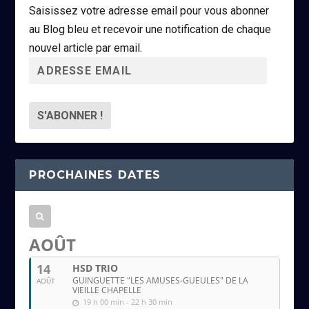
Saisissez votre adresse email pour vous abonner
au Blog bleu et recevoir une notification de chaque
nouvel article par email.
A
d
r
e
s
s
PROCHAINES DATES
e
e
m
a
AOÛT
i
14
HSD TRIO
l
GUINGUETTE "LES AMUSES-GUEULES" DE LA
AOÛT
VIEILLE CHAPELLE
19 h 00 min - 22 h 30 min