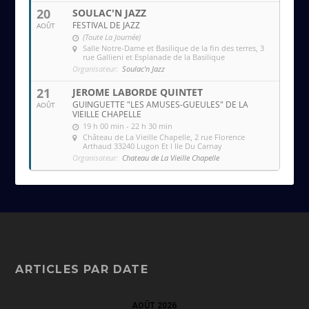
20
SOULAC'N JAZZ
FESTIVAL DE JAZZ
AOÛT
(Toute La Journée)
Salle Notre-Dame et Basilique de la fin des terres
, 3
rue Gallieni et Esplanade de la Basilique
Organisateur:
Soulac'n Jazz
21
JEROME LABORDE QUINTET
GUINGUETTE "LES AMUSES-GUEULES" DE LA
AOÛT
VIEILLE CHAPELLE
19 h 00 min - 22 h 30 min
Château de La Vieille Chapelle
, 2 rue Florence
Arthaud 33240 Lugon Et l Ile Du Carnay
Organisateur:
Chateau de La Vieille Chapelle
ARTICLES PAR DATE
AOÛT 2026