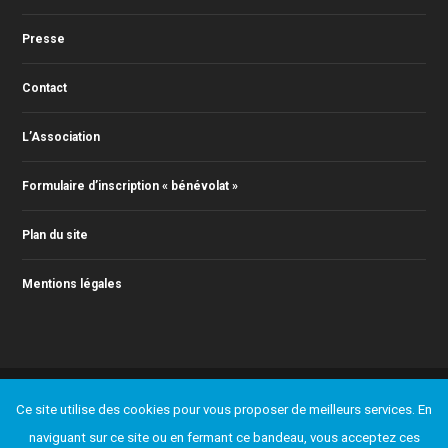
Presse
Contact
L’Association
Formulaire d’inscription « bénévolat »
Plan du site
Mentions légales
© 2011-2023 Action Jazz, tous droits réservés. Webmaster : Christophe
Ce site utilise des cookies pour vous proposer de meilleurs services. En
RONTEY ( webmaster@actionjazz.fr )
naviguant sur ce site ou en fermant ce bandeau, vous acceptez ces
Ajouter un événement
Presse
Contact
L’Association