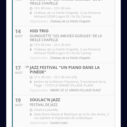
VIEILLE CHAPELLE
19 h 00 min - 23 h 00 min
Château de La Vieille Chapelle
, 2 rue Florence
Arthaud 33240 Lugon Et l Ile Du Carnay
Organisateur:
Chateau de La Vieille Chapelle
14
HSD TRIO
GUINGUETTE "LES AMUSES-GUEULES" DE LA
AOÛT
VIEILLE CHAPELLE
19 h 00 min - 22 h 30 min
Château de La Vieille Chapelle
, 2 rue Florence
Arthaud 33240 Lugon Et l Ile Du Carnay
Organisateur:
Chateau de La Vieille Chapelle
17
- 20
JAZZ FESTIVAL "UN PIANO DANS LA
PINÈDE"
AOÛT
21 h 30 min - 23 h 30 min (20)
Jardins de la Maison Paysanne
, 5 boulevard de la
Plage - 17370 LE GRAND-VILLAGE-PLAGE
Organisateur:
MAIRIE DE LE GRAND-VILLLAGE-PLAGE
19
SOULAC'N JAZZ
FESTIVAL DE JAZZ
AOÛT
(Toute La Journée)
Salle Notre-Dame et Basilique de la fin des terres
, 3
rue Gallieni et Esplanade de la Basilique
Organisateur:
Soulac'n Jazz