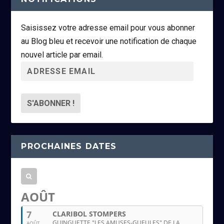
Saisissez votre adresse email pour vous abonner
au Blog bleu et recevoir une notification de chaque
nouvel article par email.
A
d
r
e
s
s
PROCHAINES DATES
e
e
m
a
AOÛT
i
7
CLARIBOL STOMPERS
l
GUINGUETTE "LES AMUSES-GUEULES" DE LA
AOÛT