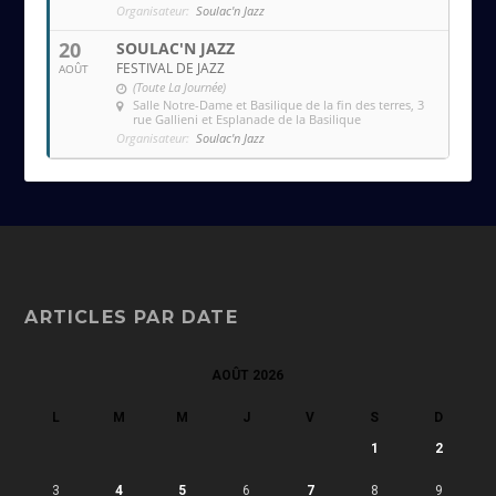
Organisateur:
Soulac'n Jazz
20
SOULAC'N JAZZ
FESTIVAL DE JAZZ
AOÛT
(Toute La Journée)
Salle Notre-Dame et Basilique de la fin des terres
, 3
rue Gallieni et Esplanade de la Basilique
Organisateur:
Soulac'n Jazz
ARTICLES PAR DATE
AOÛT 2026
L
M
M
J
V
S
D
1
2
3
4
5
6
7
8
9