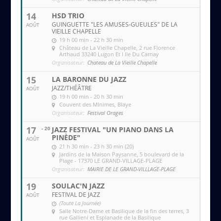
14
HSD TRIO
GUINGUETTE "LES AMUSES-GUEULES" DE LA
AOÛT
VIEILLE CHAPELLE
19 h 00 min - 22 h 30 min
Château de La Vieille Chapelle
, 2 rue Florence
Arthaud 33240 Lugon Et l Ile Du Carnay
Organisateur:
Chateau de La Vieille Chapelle
15
LA BARONNE DU JAZZ
JAZZ/THÉÂTRE
AOÛT
19 h 00 min - 20 h 30 min
Couvent des MInimes
, Blaye
Organisateur:
Festival Orages
17
- 20
JAZZ FESTIVAL "UN PIANO DANS LA
PINÈDE"
AOÛT
21 h 30 min - 23 h 30 min (20)
Jardins de la Maison Paysanne
, 5 boulevard de la
Plage - 17370 LE GRAND-VILLAGE-PLAGE
Organisateur:
MAIRIE DE LE GRAND-VILLLAGE-PLAGE
19
SOULAC'N JAZZ
FESTIVAL DE JAZZ
AOÛT
(Toute La Journée)
Salle Notre-Dame et Basilique de la fin des terres
, 3
rue Gallieni et Esplanade de la Basilique