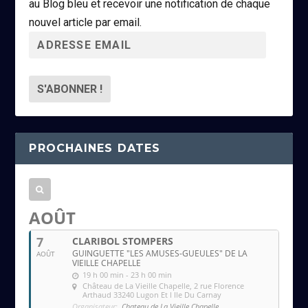
au Blog bleu et recevoir une notification de chaque
nouvel article par email.
A
d
r
e
s
s
PROCHAINES DATES
e
e
m
a
AOÛT
i
7
CLARIBOL STOMPERS
l
GUINGUETTE "LES AMUSES-GUEULES" DE LA
AOÛT
VIEILLE CHAPELLE
19 h 00 min - 23 h 00 min
Château de La Vieille Chapelle
, 2 rue Florence
Arthaud 33240 Lugon Et l Ile Du Carnay
Organisateur:
Chateau de La Vieille Chapelle