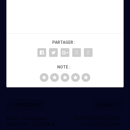
PARTAGER :
NOTE :
PRÉCÉDENT
SUIVANT
Noces Translucides –
DOCTEUR NIETZSCHE –
Sons Vifs – La MÉCA le
« Jazz à Thoustra ! »