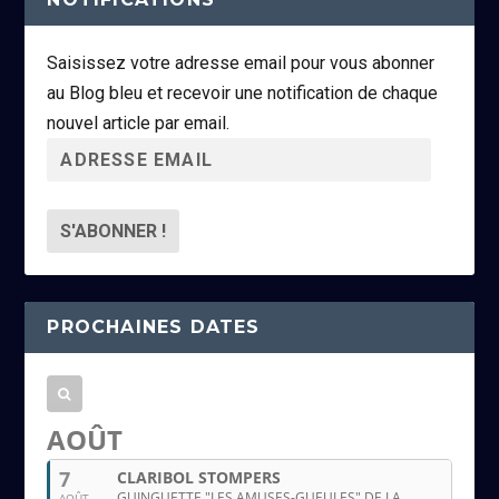
Saisissez votre adresse email pour vous abonner
au Blog bleu et recevoir une notification de chaque
nouvel article par email.
A
d
r
e
s
s
PROCHAINES DATES
e
e
m
a
AOÛT
i
7
CLARIBOL STOMPERS
l
GUINGUETTE "LES AMUSES-GUEULES" DE LA
AOÛT