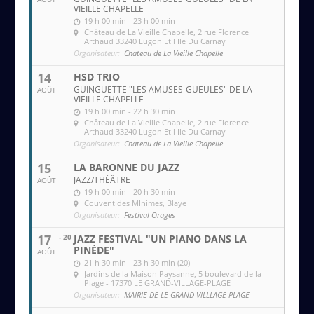
VIEILLE CHAPELLE
19 h 00 min - 23 h 00 min
Château de La Vieille Chapelle
, 2 rue Florence
Arthaud 33240 Lugon Et l Ile Du Carnay
Organisateur:
Chateau de La Vieille Chapelle
14
HSD TRIO
GUINGUETTE "LES AMUSES-GUEULES" DE LA
AOÛT
VIEILLE CHAPELLE
19 h 00 min - 22 h 30 min
Château de La Vieille Chapelle
, 2 rue Florence
Arthaud 33240 Lugon Et l Ile Du Carnay
Organisateur:
Chateau de La Vieille Chapelle
15
LA BARONNE DU JAZZ
JAZZ/THÉÂTRE
AOÛT
19 h 00 min - 20 h 30 min
Couvent des MInimes
, Blaye
Organisateur:
Festival Orages
17
- 20
JAZZ FESTIVAL "UN PIANO DANS LA
PINÈDE"
AOÛT
21 h 30 min - 23 h 30 min (20)
Jardins de la Maison Paysanne
, 5 boulevard de la
Plage - 17370 LE GRAND-VILLAGE-PLAGE
Organisateur:
MAIRIE DE LE GRAND-VILLLAGE-PLAGE