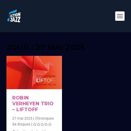
JOUR : 27 MAI 2025
ROBIN
VERHEYEN TRIO
– LIFTOFF
27 mai 2025
|
Chroniques
de disques
|