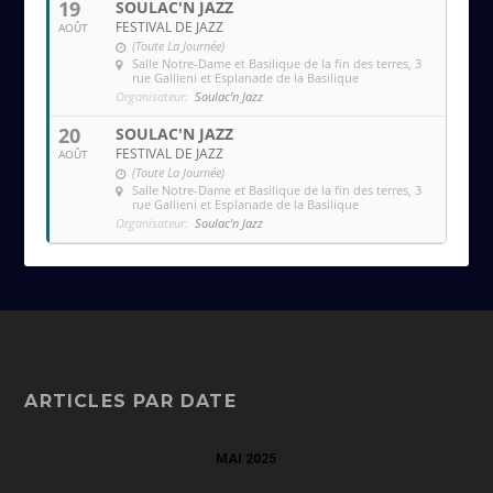
19
SOULAC'N JAZZ
FESTIVAL DE JAZZ
AOÛT
(Toute La Journée)
Salle Notre-Dame et Basilique de la fin des terres
, 3
rue Gallieni et Esplanade de la Basilique
Organisateur:
Soulac'n Jazz
20
SOULAC'N JAZZ
FESTIVAL DE JAZZ
AOÛT
(Toute La Journée)
Salle Notre-Dame et Basilique de la fin des terres
, 3
rue Gallieni et Esplanade de la Basilique
Organisateur:
Soulac'n Jazz
ARTICLES PAR DATE
MAI 2025