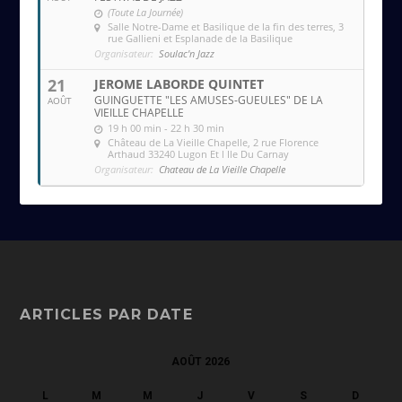
(Toute La Journée)
Salle Notre-Dame et Basilique de la fin des terres
, 3
rue Gallieni et Esplanade de la Basilique
Organisateur:
Soulac'n Jazz
21
JEROME LABORDE QUINTET
GUINGUETTE "LES AMUSES-GUEULES" DE LA
AOÛT
VIEILLE CHAPELLE
19 h 00 min - 22 h 30 min
Château de La Vieille Chapelle
, 2 rue Florence
Arthaud 33240 Lugon Et l Ile Du Carnay
Organisateur:
Chateau de La Vieille Chapelle
ARTICLES PAR DATE
AOÛT 2026
L
M
M
J
V
S
D