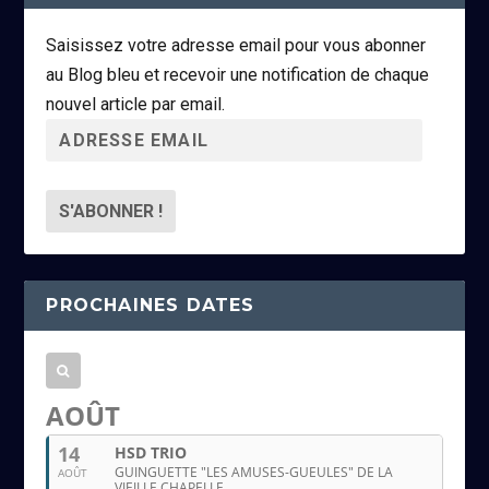
Saisissez votre adresse email pour vous abonner
au Blog bleu et recevoir une notification de chaque
nouvel article par email.
A
d
r
e
s
s
PROCHAINES DATES
e
e
m
a
AOÛT
i
14
HSD TRIO
l
GUINGUETTE "LES AMUSES-GUEULES" DE LA
AOÛT
VIEILLE CHAPELLE