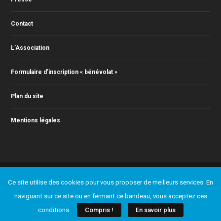
Contact
L’Association
Formulaire d’inscription « bénévolat »
Plan du site
Mentions légales
© 2011-2023 Action Jazz, tous droits réservés. Webmaster : Christophe
Ce site utilise des cookies pour vous proposer de meilleurs services. En
RONTEY ( webmaster@actionjazz.fr )
Ajouter un événement
Presse
Contact
L’Association
naviguant sur ce site ou en fermant ce bandeau, vous acceptez ces
Formulaire d’inscription « bénévolat »
Plan du site
Mentions légales
conditions.
Compris !
En savoir plus