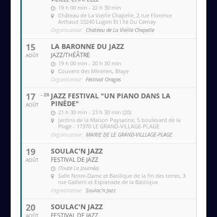
19 h 00 min - 22 h 30 min
Château de La Vieille Chapelle
, 2 rue Florence
Arthaud 33240 Lugon Et l Ile Du Carnay
Organisateur:
Chateau de La Vieille Chapelle
15
LA BARONNE DU JAZZ
JAZZ/THÉÂTRE
AOÛT
19 h 00 min - 20 h 30 min
Couvent des MInimes
, Blaye
Organisateur:
Festival Orages
17
- 20
JAZZ FESTIVAL "UN PIANO DANS LA
PINÈDE"
AOÛT
21 h 30 min - 23 h 30 min (20)
Jardins de la Maison Paysanne
, 5 boulevard de la
Plage - 17370 LE GRAND-VILLAGE-PLAGE
Organisateur:
MAIRIE DE LE GRAND-VILLLAGE-PLAGE
19
SOULAC'N JAZZ
FESTIVAL DE JAZZ
AOÛT
(Toute La Journée)
Salle Notre-Dame et Basilique de la fin des terres
, 3
rue Gallieni et Esplanade de la Basilique
Organisateur:
Soulac'n Jazz
20
SOULAC'N JAZZ
FESTIVAL DE JAZZ
AOÛT