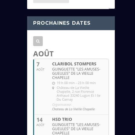
e
s
s
PROCHAINES DATES
e
e
m
a
AOÛT
i
7
CLARIBOL STOMPERS
l
GUINGUETTE "LES AMUSES-
AOÛT
GUEULES" DE LA VIEILLE
CHAPELLE
19 h 00 min - 23 h 00 min
Château de La Vieille
Chapelle
, 2 rue Florence
Arthaud 33240 Lugon Et l Ile
Du Carnay
Organisateur:
Chateau de La Vieille Chapelle
14
HSD TRIO
GUINGUETTE "LES AMUSES-
AOÛT
GUEULES" DE LA VIEILLE
CHAPELLE