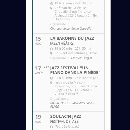
19 h 00 min - 22 h 30 min
Château de La Vieille
Chapelle
, 2 rue Florence
Arthaud 33240 Lugon Et l Ile
Du Carnay
Organisateur:
Chateau de La Vieille Chapelle
15
LA BARONNE DU JAZZ
JAZZ/THÉÂTRE
AOÛT
19 h 00 min - 20 h 30 min
Couvent des MInimes
, Blaye
Organisateur:
Festival Orages
17
- 20
JAZZ FESTIVAL "UN
PIANO DANS LA PINÈDE"
AOÛT
21 h 30 min - 23 h 30 min (20)
Jardins de la Maison
Paysanne
, 5 boulevard de la
Plage - 17370 LE GRAND-
VILLAGE-PLAGE
Organisateur:
MAIRIE DE LE GRAND-VILLLAGE-
PLAGE
19
SOULAC'N JAZZ
FESTIVAL DE JAZZ
AOÛT
(Toute La Journée)