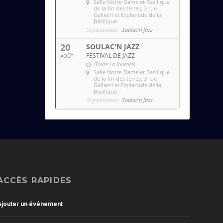
Salle Notre-Dame et Basilique
de la fin des terres
, 3 rue
Gallieni et Esplanade de la
Basilique
Organisateur:
Soulac'n Jazz
20
SOULAC'N JAZZ
FESTIVAL DE JAZZ
AOÛT
(Toute La Journée)
Salle Notre-Dame et Basilique
de la fin des terres
, 3 rue
Gallieni et Esplanade de la
Basilique
Organisateur:
Soulac'n Jazz
ACCÈS RAPIDES
Ajouter un événement