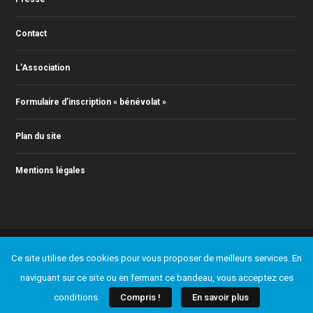
Contact
L’Association
Formulaire d’inscription « bénévolat »
Plan du site
Mentions légales
© 2011-2023 Action Jazz, tous droits réservés. Webmaster : Christophe
Ce site utilise des cookies pour vous proposer de meilleurs services. En
RONTEY ( webmaster@actionjazz.fr )
Ajouter un événement
Presse
Contact
L’Association
naviguant sur ce site ou en fermant ce bandeau, vous acceptez ces
Formulaire d’inscription « bénévolat »
Plan du site
Mentions légales
conditions.
Compris !
En savoir plus