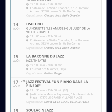
19 h 00 min - 23 h 00 min
Château de La Vieille Chapelle
, 2 rue Florence
Arthaud 33240 Lugon Et l Ile Du Carnay
Organisateur:
Chateau de La Vieille Chapelle
14
HSD TRIO
GUINGUETTE "LES AMUSES-GUEULES" DE LA
AOÛT
VIEILLE CHAPELLE
19 h 00 min - 22 h 30 min
Château de La Vieille Chapelle
, 2 rue Florence
Arthaud 33240 Lugon Et l Ile Du Carnay
Organisateur:
Chateau de La Vieille Chapelle
15
LA BARONNE DU JAZZ
JAZZ/THÉÂTRE
AOÛT
19 h 00 min - 20 h 30 min
Couvent des MInimes
, Blaye
Organisateur:
Festival Orages
17
- 20
JAZZ FESTIVAL "UN PIANO DANS LA
PINÈDE"
AOÛT
21 h 30 min - 23 h 30 min (20)
Jardins de la Maison Paysanne
, 5 boulevard de la
Plage - 17370 LE GRAND-VILLAGE-PLAGE
Organisateur:
MAIRIE DE LE GRAND-VILLLAGE-PLAGE
19
SOULAC'N JAZZ