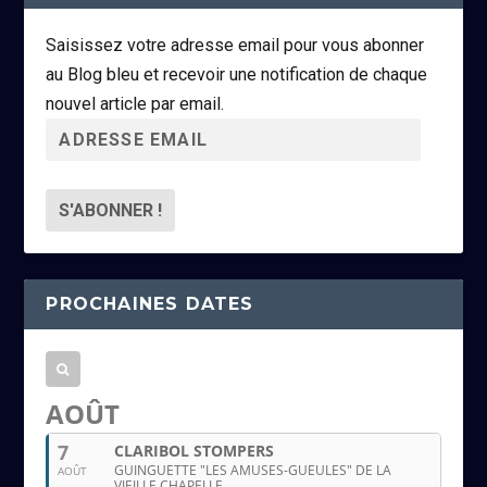
Saisissez votre adresse email pour vous abonner
au Blog bleu et recevoir une notification de chaque
nouvel article par email.
A
d
r
e
s
s
PROCHAINES DATES
e
e
m
a
AOÛT
i
7
CLARIBOL STOMPERS
l
GUINGUETTE "LES AMUSES-GUEULES" DE LA
AOÛT
VIEILLE CHAPELLE