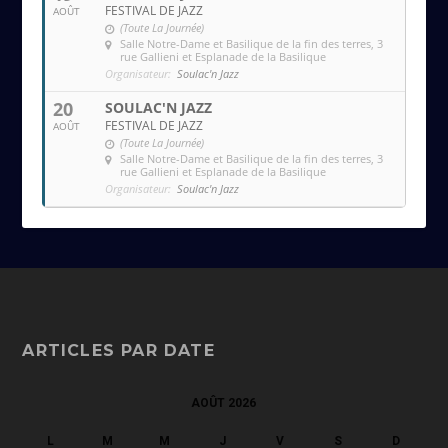
FESTIVAL DE JAZZ
AOÛT
(Toute La Journée)
Salle Notre-Dame et Basilique de la fin des terres
, 3
rue Gallieni et Esplanade de la Basilique
Organisateur:
Soulac'n Jazz
20
SOULAC'N JAZZ
FESTIVAL DE JAZZ
AOÛT
(Toute La Journée)
Salle Notre-Dame et Basilique de la fin des terres
, 3
rue Gallieni et Esplanade de la Basilique
Organisateur:
Soulac'n Jazz
ARTICLES PAR DATE
AOÛT 2026
L
M
M
J
V
S
D