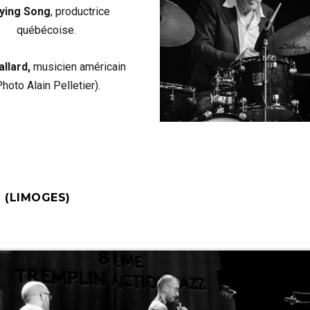
ying Song
, productrice
québécoise.
allard,
musicien américain
Photo Alain Pelletier).
 (LIMOGES)