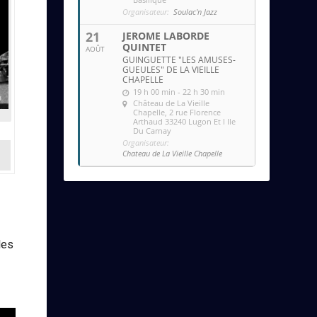
Organisateur:
Soulac'n Jazz
21
JEROME LABORDE
QUINTET
AOÛT
GUINGUETTE "LES AMUSES-
GUEULES" DE LA VIEILLE
CHAPELLE
19 h 00 min - 22 h 30 min
Château de La Vieille
Chapelle
, 2 rue Florence
Arthaud 33240 Lugon Et l Ile
Du Carnay
Organisateur:
Chateau de La Vieille Chapelle
les