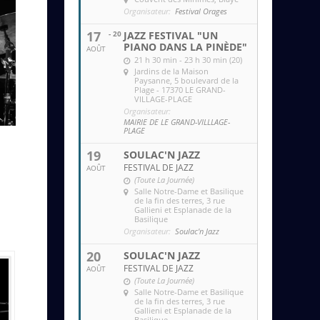
Organisateur:
Festival Orages
17
- 20
JAZZ FESTIVAL "UN
PIANO DANS LA PINÈDE"
AOÛT
21 h 30 min - 23 h 30 min (20)
Jardins de la Maison
Paysanne
, 5 boulevard de la
Plage - 17370 LE GRAND-
VILLAGE-PLAGE
Organisateur:
MAIRIE DE LE GRAND-VILLLAGE-
PLAGE
19
SOULAC'N JAZZ
FESTIVAL DE JAZZ
AOÛT
(Toute La Journée)
Salle Notre-Dame et Basilique
de la fin des terres
, 3 rue
Gallieni et Esplanade de la
Basilique
Organisateur:
Soulac'n Jazz
20
SOULAC'N JAZZ
FESTIVAL DE JAZZ
AOÛT
(Toute La Journée)
Salle Notre-Dame et Basilique
de la fin des terres
, 3 rue
Gallieni et Esplanade de la
Basilique