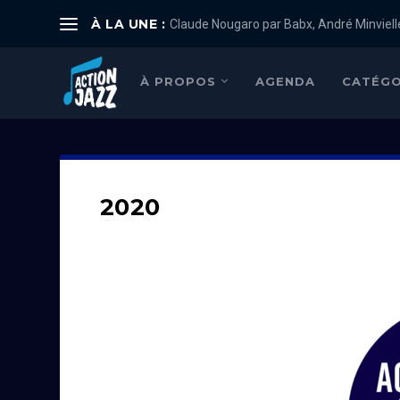
À LA UNE :
Claude Nougaro par Babx, André Minviell
À PROPOS
AGENDA
CATÉGO
2020