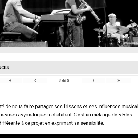
NCES
«
‹
›
»
3
de
8
nté de nous faire partager ses frissons et ses influences musica
mesures asymétriques cohabitent. C’est un mélange de styles
fférente à ce projet en exprimant sa sensibilité.