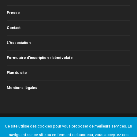
Presse
Contact
L’Association
Formulaire d’inscription « bénévolat »
Plan du site
Mentions légales
© 2011-2026 Action Jazz, tous droits réservés. Webmaster : Christophe
Ce site utilise des cookies pour vous proposer de meilleurs services. En
RONTEY ( webmaster@actionjazz.fr )
Ajouter un événement
Presse
Contact
L’Association
naviguant sur ce site ou en fermant ce bandeau, vous acceptez ces