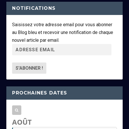
NOTIFICATIONS
Saisissez votre adresse email pour vous abonner
au Blog bleu et recevoir une notification de chaque
nouvel article par email.
A
d
r
e
s
s
PROCHAINES DATES
e
e
m
a
AOÛT
i