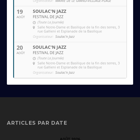
Organisateur:
MAIRIE DE LE GRAND-VILLLAGE-PLAGE
19
SOULAC'N JAZZ
FESTIVAL DE JAZZ
AOÛT
(Toute La Journée)
Salle Notre-Dame et Basilique de la fin des terres
, 3
rue Gallieni et Esplanade de la Basilique
Organisateur:
Soulac'n Jazz
20
SOULAC'N JAZZ
FESTIVAL DE JAZZ
AOÛT
(Toute La Journée)
Salle Notre-Dame et Basilique de la fin des terres
, 3
rue Gallieni et Esplanade de la Basilique
Organisateur:
Soulac'n Jazz
ARTICLES PAR DATE
AOÛT 2026