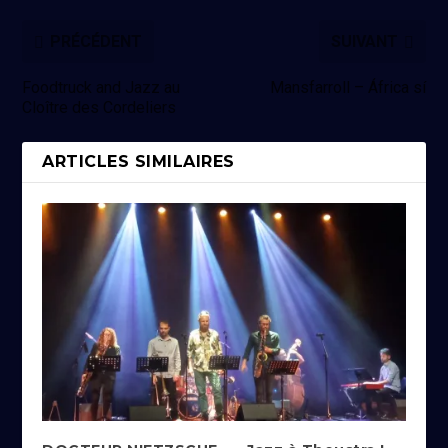
PRÉCÉDENT
SUIVANT
Foodtruck and Jazz au
Mansfarroll – África sí
Cloître des Cordeliers
ARTICLES SIMILAIRES