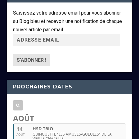
Saisissez votre adresse email pour vous abonner
au Blog bleu et recevoir une notification de chaque
nouvel article par email.
A
d
r
e
s
s
PROCHAINES DATES
e
e
m
a
AOÛT
i
14
HSD TRIO
l
GUINGUETTE "LES AMUSES-GUEULES" DE LA
AOÛT
VIEILLE CHAPELLE