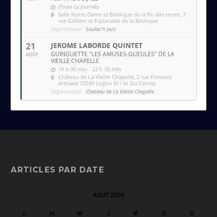
(Toute La Journée)
Salle Notre-Dame et Basilique de la fin des terres
, 3
rue Gallieni et Esplanade de la Basilique
Organisateur:
Soulac'n Jazz
21
JEROME LABORDE QUINTET
GUINGUETTE "LES AMUSES-GUEULES" DE LA
AOÛT
VIEILLE CHAPELLE
19 h 00 min - 22 h 30 min
Château de La Vieille Chapelle
, 2 rue Florence
Arthaud 33240 Lugon Et l Ile Du Carnay
Organisateur:
Chateau de La Vieille Chapelle
ARTICLES PAR DATE
AOÛT 2026
L
M
M
J
V
S
D