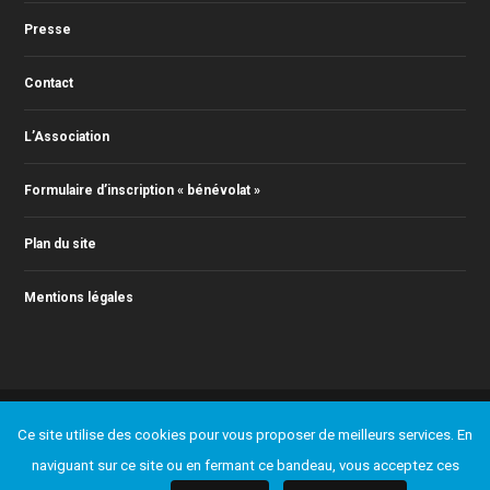
Presse
Contact
L’Association
Formulaire d’inscription « bénévolat »
Plan du site
Mentions légales
© 2011-2023 Action Jazz, tous droits réservés. Webmaster : Christophe
Ce site utilise des cookies pour vous proposer de meilleurs services. En
RONTEY ( webmaster@actionjazz.fr )
Ajouter un événement
Presse
Contact
L’Association
naviguant sur ce site ou en fermant ce bandeau, vous acceptez ces
Formulaire d’inscription « bénévolat »
Plan du site
Mentions légales