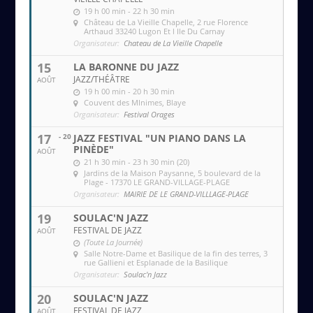
19 h 00 min - 22 h 30 min
Château de La Vieille Chapelle
, 2 rue Florence
Arthaud 33240 Lugon Et l Ile Du Carnay
Organisateur:
Chateau de La Vieille Chapelle
15
LA BARONNE DU JAZZ
JAZZ/THÉÂTRE
AOÛT
19 h 00 min - 20 h 30 min
Couvent des MInimes
, Blaye
Organisateur:
Festival Orages
17
- 20
JAZZ FESTIVAL "UN PIANO DANS LA
PINÈDE"
AOÛT
21 h 30 min - 23 h 30 min (20)
Jardins de la Maison Paysanne
, 5 boulevard de la
Plage - 17370 LE GRAND-VILLAGE-PLAGE
Organisateur:
MAIRIE DE LE GRAND-VILLLAGE-PLAGE
19
SOULAC'N JAZZ
FESTIVAL DE JAZZ
AOÛT
(Toute La Journée)
Salle Notre-Dame et Basilique de la fin des terres
, 3
rue Gallieni et Esplanade de la Basilique
Organisateur:
Soulac'n Jazz
20
SOULAC'N JAZZ
FESTIVAL DE JAZZ
AOÛT