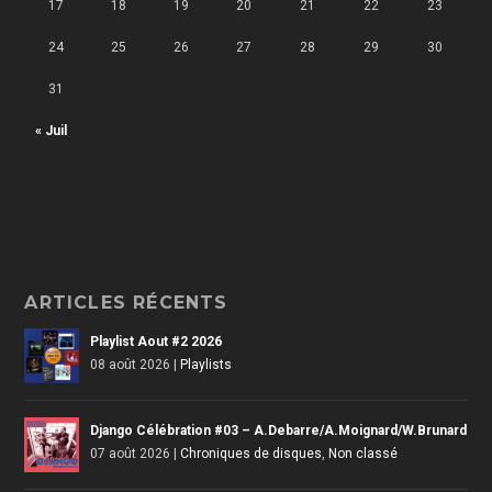
17
18
19
20
21
22
23
24
25
26
27
28
29
30
31
« Juil
ARTICLES RÉCENTS
Playlist Aout #2 2026
08 août 2026
|
Playlists
Django Célébration #03 – A.Debarre/A.Moignard/W.Brunard
07 août 2026
|
Chroniques de disques
,
Non classé