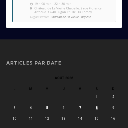
19 h 00 min - 22 h 30 min
Château de La Vieille Chapelle
, 2 rue Florence
Arthaud 33240 Lugon Et l Ile Du Carnay
Organisateur:
Chateau de La Vieille Chapelle
ARTICLES PAR DATE
AOÛT 2026
L
M
M
J
V
S
D
1
2
3
4
5
6
7
8
9
10
11
12
13
14
15
16