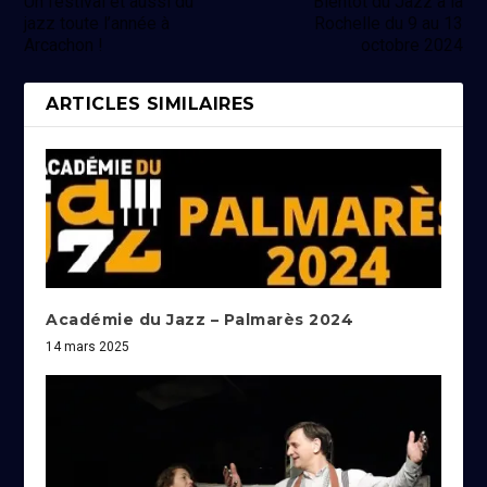
Un festival et aussi du
Bientôt du Jazz à la
jazz toute l’année à
Rochelle du 9 au 13
Arcachon !
octobre 2024
ARTICLES SIMILAIRES
Académie du Jazz – Palmarès 2024
14 mars 2025