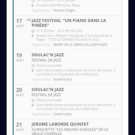
19 h 00 min - 20 h 30 min
Couvent des MInimes
, Blaye
Organisateur:
Festival Orages
17
- 20
JAZZ FESTIVAL "UN PIANO DANS LA
PINÈDE"
AOÛT
21 h 30 min - 23 h 30 min (20)
Jardins de la Maison Paysanne
, 5 boulevard de la
Plage - 17370 LE GRAND-VILLAGE-PLAGE
Organisateur:
MAIRIE DE LE GRAND-VILLLAGE-PLAGE
19
SOULAC'N JAZZ
FESTIVAL DE JAZZ
AOÛT
(Toute La Journée)
Salle Notre-Dame et Basilique de la fin des terres
, 3
rue Gallieni et Esplanade de la Basilique
Organisateur:
Soulac'n Jazz
20
SOULAC'N JAZZ
FESTIVAL DE JAZZ
AOÛT
(Toute La Journée)
Salle Notre-Dame et Basilique de la fin des terres
, 3
rue Gallieni et Esplanade de la Basilique
Organisateur:
Soulac'n Jazz
21
JEROME LABORDE QUINTET
GUINGUETTE "LES AMUSES-GUEULES" DE LA
AOÛT
VIEILLE CHAPELLE