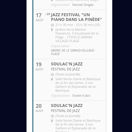
Organisateur:
Festival Orages
17
- 20
JAZZ FESTIVAL "UN
PIANO DANS LA PINÈDE"
AOÛT
21 h 30 min - 23 h 30 min (20)
Jardins de la Maison
Paysanne
, 5 boulevard de la
Plage - 17370 LE GRAND-
VILLAGE-PLAGE
Organisateur:
MAIRIE DE LE GRAND-VILLLAGE-
PLAGE
19
SOULAC'N JAZZ
FESTIVAL DE JAZZ
AOÛT
(Toute La Journée)
Salle Notre-Dame et Basilique
de la fin des terres
, 3 rue
Gallieni et Esplanade de la
Basilique
Organisateur:
Soulac'n Jazz
20
SOULAC'N JAZZ
FESTIVAL DE JAZZ
AOÛT
(Toute La Journée)
Salle Notre-Dame et Basilique
de la fin des terres
, 3 rue
Gallieni et Esplanade de la
Basilique