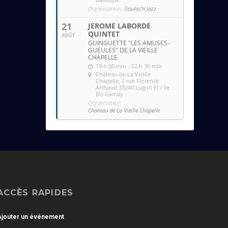
Organisateur:
Soulac'n Jazz
21
JEROME LABORDE
QUINTET
AOÛT
GUINGUETTE "LES AMUSES-
GUEULES" DE LA VIEILLE
CHAPELLE
19 h 00 min - 22 h 30 min
Château de La Vieille
Chapelle
, 2 rue Florence
Arthaud 33240 Lugon Et l Ile
Du Carnay
Organisateur:
Chateau de La Vieille Chapelle
ACCÈS RAPIDES
Ajouter un événement