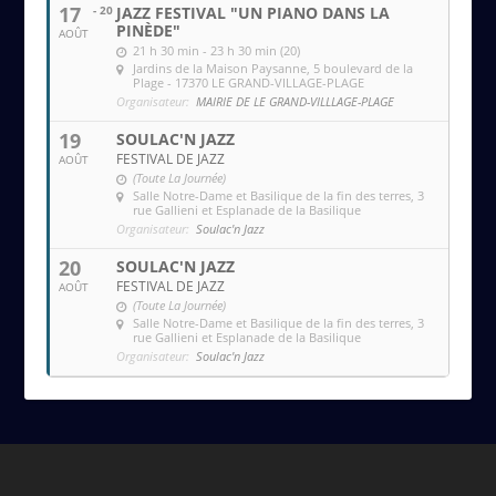
17
- 20
JAZZ FESTIVAL "UN PIANO DANS LA
PINÈDE"
AOÛT
21 h 30 min - 23 h 30 min (20)
Jardins de la Maison Paysanne
, 5 boulevard de la
Plage - 17370 LE GRAND-VILLAGE-PLAGE
Organisateur:
MAIRIE DE LE GRAND-VILLLAGE-PLAGE
19
SOULAC'N JAZZ
FESTIVAL DE JAZZ
AOÛT
(Toute La Journée)
Salle Notre-Dame et Basilique de la fin des terres
, 3
rue Gallieni et Esplanade de la Basilique
Organisateur:
Soulac'n Jazz
20
SOULAC'N JAZZ
FESTIVAL DE JAZZ
AOÛT
(Toute La Journée)
Salle Notre-Dame et Basilique de la fin des terres
, 3
rue Gallieni et Esplanade de la Basilique
Organisateur:
Soulac'n Jazz