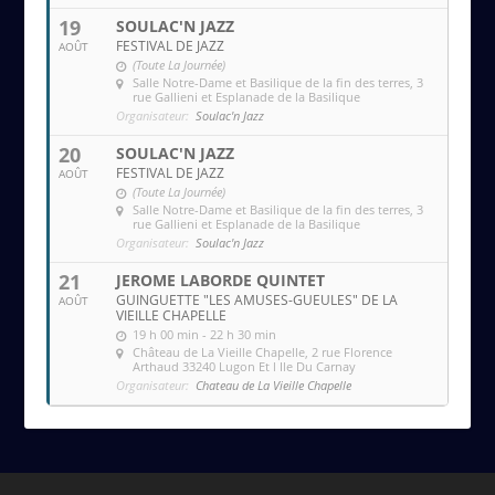
19
SOULAC'N JAZZ
FESTIVAL DE JAZZ
AOÛT
(Toute La Journée)
Salle Notre-Dame et Basilique de la fin des terres
, 3
rue Gallieni et Esplanade de la Basilique
Organisateur:
Soulac'n Jazz
20
SOULAC'N JAZZ
FESTIVAL DE JAZZ
AOÛT
(Toute La Journée)
Salle Notre-Dame et Basilique de la fin des terres
, 3
rue Gallieni et Esplanade de la Basilique
Organisateur:
Soulac'n Jazz
21
JEROME LABORDE QUINTET
GUINGUETTE "LES AMUSES-GUEULES" DE LA
AOÛT
VIEILLE CHAPELLE
19 h 00 min - 22 h 30 min
Château de La Vieille Chapelle
, 2 rue Florence
Arthaud 33240 Lugon Et l Ile Du Carnay
Organisateur:
Chateau de La Vieille Chapelle