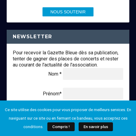
NOUS SOUTENIR
NEWSLETTER
Pour recevoir la Gazette Bleue dès sa publication,
tenter de gagner des places de concerts et rester
au courant de l'actualité de l'association.
Nom *
Prénom*
Ce site utilise des cookies pour vous proposer de meilleurs services. En
Email *
naviguant sur ce site ou en fermant ce bandeau, vous acceptez ces
conditions.
Compris !
En savoir plus