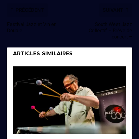
PRÉCÉDENT
SUIVANT
Festival Jazz et Vin en
South West Jazz
Double
Collectif – Brève de
concert –
ARTICLES SIMILAIRES