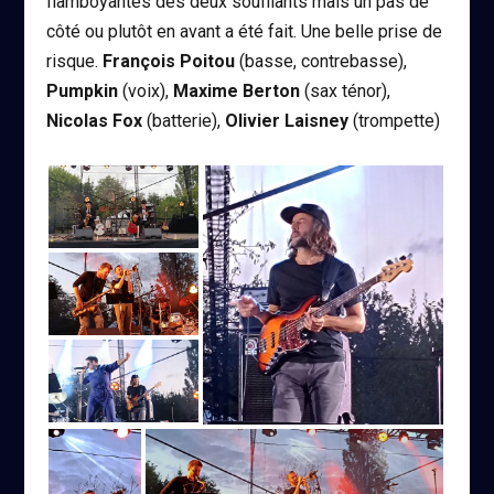
flamboyantes des deux soufflants mais un pas de
côté ou plutôt en avant a été fait. Une belle prise de
risque.
François Poitou
(basse, contrebasse),
Pumpkin
(voix),
Maxime Berton
(sax ténor),
Nicolas Fox
(batterie),
Olivier Laisney
(trompette)