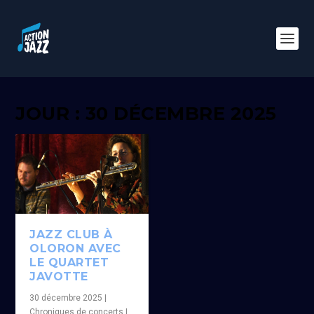
JOUR : 30 DÉCEMBRE 2025
JAZZ CLUB À
OLORON AVEC
LE QUARTET
JAVOTTE
30 décembre 2025
|
Chroniques de concerts
|