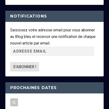
NOTIFICATIONS
Saisissez votre adresse email pour vous abonner
au Blog bleu et recevoir une notification de chaque
nouvel article par email.
A
d
r
e
s
s
PROCHAINES DATES
e
e
m
a