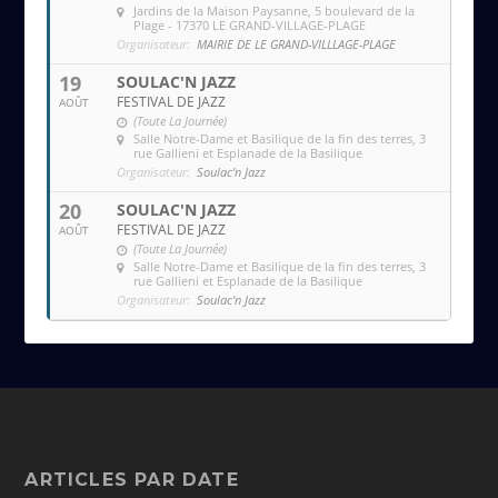
Jardins de la Maison Paysanne
, 5 boulevard de la
Plage - 17370 LE GRAND-VILLAGE-PLAGE
Organisateur:
MAIRIE DE LE GRAND-VILLLAGE-PLAGE
19
SOULAC'N JAZZ
FESTIVAL DE JAZZ
AOÛT
(Toute La Journée)
Salle Notre-Dame et Basilique de la fin des terres
, 3
rue Gallieni et Esplanade de la Basilique
Organisateur:
Soulac'n Jazz
20
SOULAC'N JAZZ
FESTIVAL DE JAZZ
AOÛT
(Toute La Journée)
Salle Notre-Dame et Basilique de la fin des terres
, 3
rue Gallieni et Esplanade de la Basilique
Organisateur:
Soulac'n Jazz
ARTICLES PAR DATE