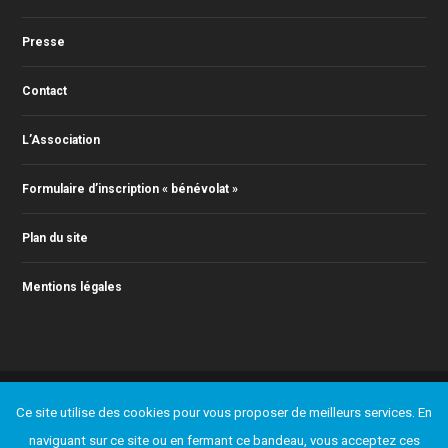
Presse
Contact
L’Association
Formulaire d’inscription « bénévolat »
Plan du site
Mentions légales
© 2011-2025 Action Jazz, tous droits réservés. Webmaster : Christophe
Ce site utilise des cookies pour vous proposer de meilleurs services. En
RONTEY ( webmaster@actionjazz.fr )
naviguant sur ce site ou en fermant ce bandeau, vous acceptez ces
Ajouter un événement
Presse
Contact
L’Association