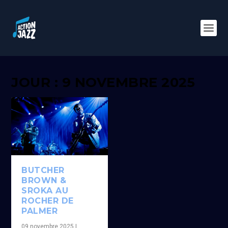
JOUR : 9 NOVEMBRE 2025
BUTCHER
BROWN &
SROKA AU
ROCHER DE
PALMER
09 novembre 2025
|