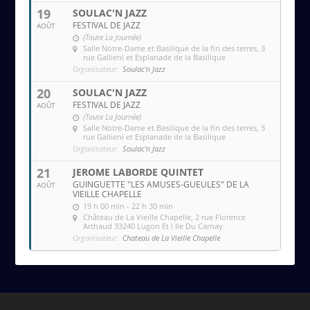
19
SOULAC'N JAZZ
FESTIVAL DE JAZZ
AOÛT
(Toute La Journée)
Salle Notre-Dame et Basilique de la fin des terres
, 3
rue Gallieni et Esplanade de la Basilique
Organisateur:
Soulac'n Jazz
20
SOULAC'N JAZZ
FESTIVAL DE JAZZ
AOÛT
(Toute La Journée)
Salle Notre-Dame et Basilique de la fin des terres
, 3
rue Gallieni et Esplanade de la Basilique
Organisateur:
Soulac'n Jazz
21
JEROME LABORDE QUINTET
GUINGUETTE "LES AMUSES-GUEULES" DE LA
AOÛT
VIEILLE CHAPELLE
19 h 00 min - 22 h 30 min
Château de La Vieille Chapelle
, 2 rue Florence
Arthaud 33240 Lugon Et l Ile Du Carnay
Organisateur:
Chateau de La Vieille Chapelle