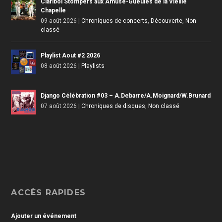
Claribol Stompers aux Amuse-Gueules de la Vieille
Chapelle
09 août 2026
|
Chroniques de concerts
,
Découverte
,
Non
classé
Playlist Aout #2 2026
08 août 2026
|
Playlists
Django Célébration #03 – A.Debarre/A.Moignard/W.Brunard
07 août 2026
|
Chroniques de disques
,
Non classé
ACCÈS RAPIDES
Ajouter un événement