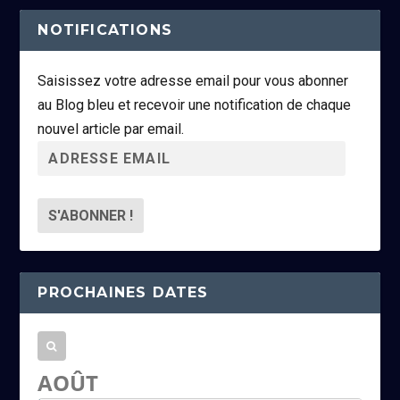
NOTIFICATIONS
Saisissez votre adresse email pour vous abonner
au Blog bleu et recevoir une notification de chaque
nouvel article par email.
A
d
r
e
s
s
PROCHAINES DATES
e
e
m
a
AOÛT
i