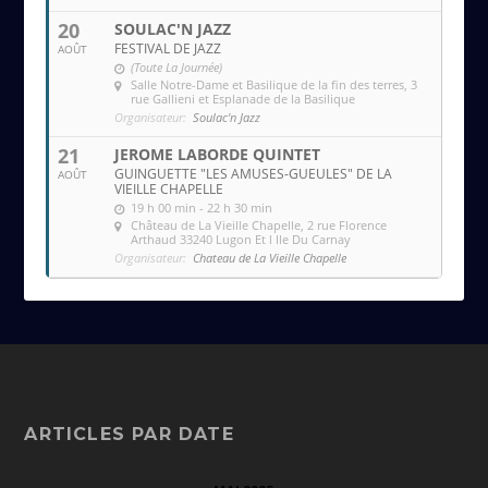
20
SOULAC'N JAZZ
FESTIVAL DE JAZZ
AOÛT
(Toute La Journée)
Salle Notre-Dame et Basilique de la fin des terres
, 3
rue Gallieni et Esplanade de la Basilique
Organisateur:
Soulac'n Jazz
21
JEROME LABORDE QUINTET
GUINGUETTE "LES AMUSES-GUEULES" DE LA
AOÛT
VIEILLE CHAPELLE
19 h 00 min - 22 h 30 min
Château de La Vieille Chapelle
, 2 rue Florence
Arthaud 33240 Lugon Et l Ile Du Carnay
Organisateur:
Chateau de La Vieille Chapelle
ARTICLES PAR DATE