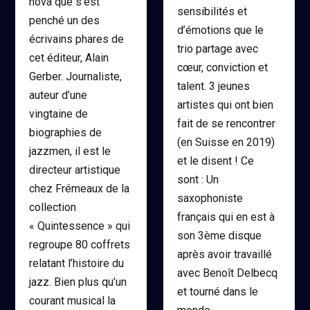
nova que s’est
sensibilités et
penché un des
d’émotions que le
écrivains phares de
trio partage avec
cet éditeur, Alain
cœur, conviction et
Gerber. Journaliste,
talent. 3 jeunes
auteur d’une
artistes qui ont bien
vingtaine de
fait de se rencontrer
biographies de
(en Suisse en 2019)
jazzmen, il est le
et le disent ! Ce
directeur artistique
sont : Un
chez Frémeaux de la
saxophoniste
collection
français qui en est à
« Quintessence » qui
son 3ème disque
regroupe 80 coffrets
après avoir travaillé
relatant l’histoire du
avec Benoît Delbecq
jazz. Bien plus qu’un
et tourné dans le
courant musical la