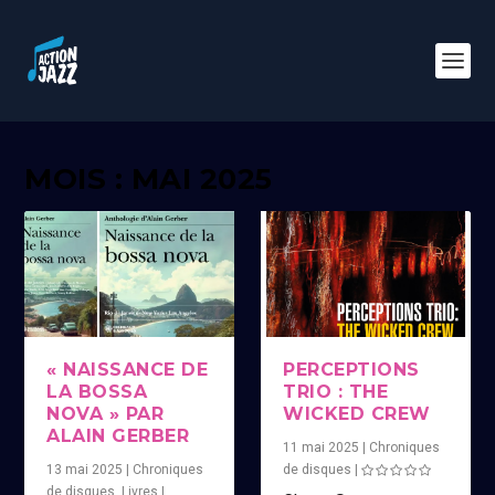
MOIS : MAI 2025
« NAISSANCE DE
PERCEPTIONS
LA BOSSA
TRIO : THE
NOVA » PAR
WICKED CREW
ALAIN GERBER
11 mai 2025
|
Chroniques
13 mai 2025
|
Chroniques
de disques
|
de disques
,
Livres
|