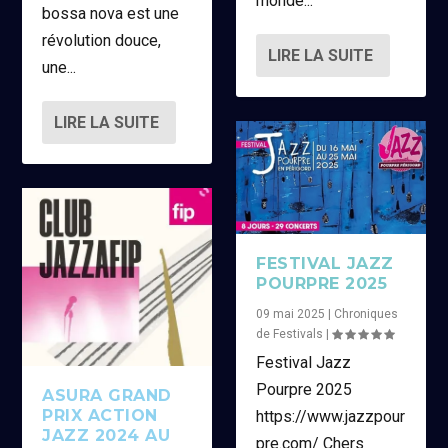
monde...
bossa nova est une
révolution douce,
LIRE LA SUITE
une...
LIRE LA SUITE
FESTIVAL JAZZ
POURPRE 2025
09 mai 2025
|
Chroniques
de Festivals
|
Festival Jazz
Pourpre 2025
ASURA GRAND
PRIX ACTION
https://www.jazzpour
JAZZ 2024 AU
pre.com/ Chers