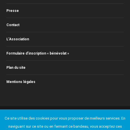
Presse
Contact
L’Association
Formulaire d’inscription « bénévolat »
Plan du site
Mentions légales
© 2011-2025 Action Jazz, tous droits réservés. Webmaster : Christophe
Ce site utilise des cookies pour vous proposer de meilleurs services. En
RONTEY ( webmaster@actionjazz.fr )
Ajouter un événement
Presse
Contact
L’Association
naviguant sur ce site ou en fermant ce bandeau, vous acceptez ces