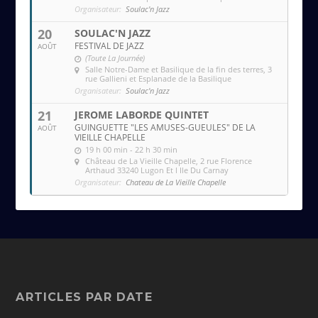
Organisateur:
Soulac'n Jazz
20
SOULAC'N JAZZ
FESTIVAL DE JAZZ
AOÛT
(Toute La Journée)
Salle Notre-Dame et Basilique de la fin des terres
, 3
rue Gallieni et Esplanade de la Basilique
Organisateur:
Soulac'n Jazz
21
JEROME LABORDE QUINTET
GUINGUETTE "LES AMUSES-GUEULES" DE LA
AOÛT
VIEILLE CHAPELLE
19 h 00 min - 22 h 30 min
Château de La Vieille Chapelle
, 2 rue Florence
Arthaud 33240 Lugon Et l Ile Du Carnay
Organisateur:
Chateau de La Vieille Chapelle
ARTICLES PAR DATE