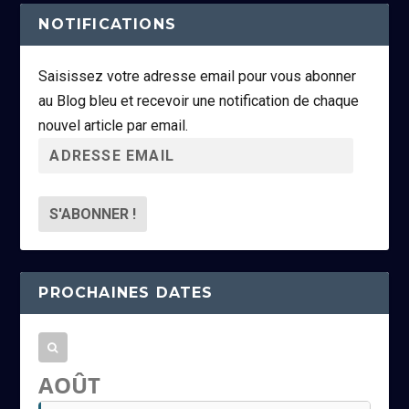
NOTIFICATIONS
Saisissez votre adresse email pour vous abonner
au Blog bleu et recevoir une notification de chaque
nouvel article par email.
A
d
r
e
s
s
PROCHAINES DATES
e
e
m
a
AOÛT
i