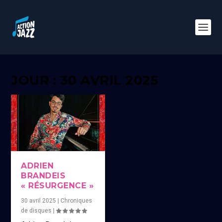
JOUR : 30 AVRIL 2025
ADRIEN
BRANDEIS
« RÉSURGENCE »
30 avril 2025
|
Chroniques
de disques
|