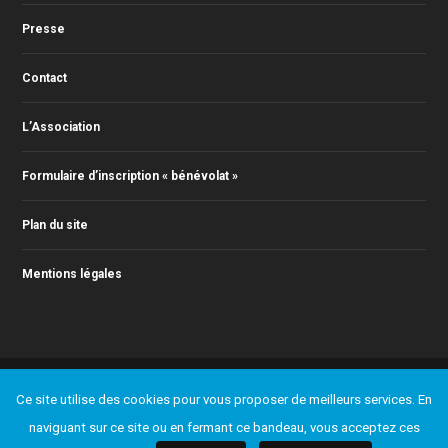
Presse
Contact
L’Association
Formulaire d’inscription « bénévolat »
Plan du site
Mentions légales
© 2011-2025 Action Jazz, tous droits réservés. Webmaster : Christophe
Ce site utilise des cookies pour vous proposer de meilleurs services. En
RONTEY ( webmaster@actionjazz.fr )
naviguant sur ce site ou en fermant ce bandeau, vous acceptez ces
Ajouter un événement
Presse
Contact
L’Association
Formulaire d’inscription « bénévolat »
Plan du site
Mentions légales