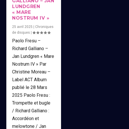
GALLIANO – JAN
LUNDGREN
« MARE
NOSTRUM IV »
25 avril 2025
|
Chroniques
de disques
|
Paolo Fresu –
Richard Galliano –
Jan Lundgren « Mare
Nostrum IV » Par
Christine Moreau –
Label ACT Album
publié le 28 Mars
2025 Paolo Fresu :
Trompette et bugle
/ Richard Galliano :
Accordéon et
melowtone / Jan