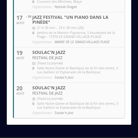
Couvent des MInimes
, Blaye
Organisateur:
Festival Orages
17
- 20
JAZZ FESTIVAL "UN PIANO DANS LA
PINÈDE"
AOÛT
21 h 30 min - 23 h 30 min (20)
Jardins de la Maison Paysanne
, 5 boulevard de la
Plage - 17370 LE GRAND-VILLAGE-PLAGE
Organisateur:
MAIRIE DE LE GRAND-VILLLAGE-PLAGE
19
SOULAC'N JAZZ
FESTIVAL DE JAZZ
AOÛT
(Toute La Journée)
Salle Notre-Dame et Basilique de la fin des terres
, 3
rue Gallieni et Esplanade de la Basilique
Organisateur:
Soulac'n Jazz
20
SOULAC'N JAZZ
FESTIVAL DE JAZZ
AOÛT
(Toute La Journée)
Salle Notre-Dame et Basilique de la fin des terres
, 3
rue Gallieni et Esplanade de la Basilique
Organisateur:
Soulac'n Jazz