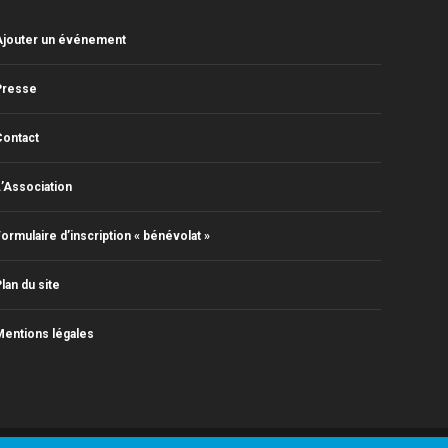
Ajouter un événement
Presse
Contact
’Association
ormulaire d’inscription « bénévolat »
lan du site
entions légales