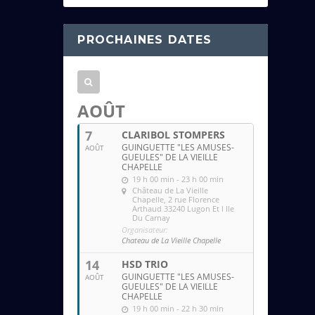
s
s
PROCHAINES DATES
e
e
m
a
AOÛT
i
7
CLARIBOL STOMPERS
l
GUINGUETTE "LES AMUSES-
AOÛT
GUEULES" DE LA VIEILLE
CHAPELLE
19 h 00 min - 23 h 00 min
Château de La Vieille
Chapelle
, 2 rue Florence
Arthaud 33240 Lugon Et l Ile
Du Carnay
Organisateur:
Chateau de La Vieille Chapelle
14
HSD TRIO
GUINGUETTE "LES AMUSES-
AOÛT
GUEULES" DE LA VIEILLE
CHAPELLE
19 h 00 min - 22 h 30 min