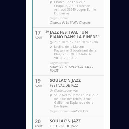
Château de La Vieille
Chapelle
, 2 rue Florence
Arthaud 33240 Lugon Et l Ile
Du Carnay
Organisateur:
Chateau de La Vieille Chapelle
17
- 20
JAZZ FESTIVAL "UN
PIANO DANS LA PINÈDE"
AOÛT
21 h 30 min - 23 h 30 min (20)
Jardins de la Maison
Paysanne
, 5 boulevard de la
Plage - 17370 LE GRAND-
VILLAGE-PLAGE
Organisateur:
MAIRIE DE LE GRAND-VILLLAGE-
PLAGE
19
SOULAC'N JAZZ
FESTIVAL DE JAZZ
AOÛT
(Toute La Journée)
Salle Notre-Dame et Basilique
de la fin des terres
, 3 rue
Gallieni et Esplanade de la
Basilique
Organisateur:
Soulac'n Jazz
20
SOULAC'N JAZZ
FESTIVAL DE JAZZ
AOÛT