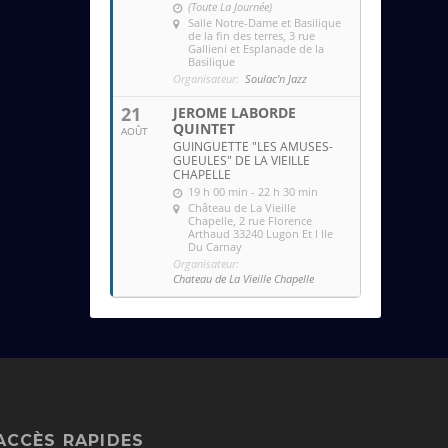
(Toute La Journée)
Salle Notre-Dame et Basilique
de la fin des terres
, 3 rue
Gallieni et Esplanade de la
Basilique
Organisateur:
Soulac'n Jazz
21
JEROME LABORDE
QUINTET
AOÛT
GUINGUETTE "LES AMUSES-
GUEULES" DE LA VIEILLE
CHAPELLE
19 h 00 min - 22 h 30 min
Château de La Vieille
Chapelle
, 2 rue Florence
Arthaud 33240 Lugon Et l Ile
Du Carnay
Organisateur:
Chateau de La Vieille Chapelle
ACCÈS RAPIDES