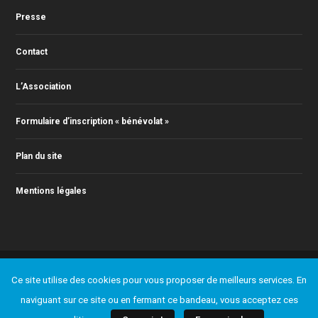
Presse
Contact
L’Association
Formulaire d’inscription « bénévolat »
Plan du site
Mentions légales
© 2011-2026 Action Jazz, tous droits réservés. Webmaster : Christophe
Ce site utilise des cookies pour vous proposer de meilleurs services. En
RONTEY ( webmaster@actionjazz.fr )
Ajouter un événement
Presse
Contact
L’Association
naviguant sur ce site ou en fermant ce bandeau, vous acceptez ces
Formulaire d’inscription « bénévolat »
Plan du site
Mentions légales