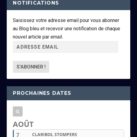
NOTIFICATIONS
Saisissez votre adresse email pour vous abonner
au Blog bleu et recevoir une notification de chaque
nouvel article par email.
A
d
r
e
s
s
PROCHAINES DATES
e
e
m
a
AOÛT
i
7
CLARIBOL STOMPERS
l