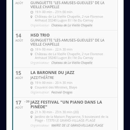
GUINGUETTE "LES AMUSES-GUEULES" DE LA
AOÛT
VIEILLE CHAPELLE
19 h 00 min - 23 h 00 min
Château de La Vieille Chapelle
, 2 rue Florence
Arthaud 33240 Lugon Et l Ile Du Carnay
Organisateur:
Chateau de La Vieille Chapelle
14
HSD TRIO
GUINGUETTE "LES AMUSES-GUEULES" DE LA
AOÛT
VIEILLE CHAPELLE
19 h 00 min - 22 h 30 min
Château de La Vieille Chapelle
, 2 rue Florence
Arthaud 33240 Lugon Et l Ile Du Carnay
Organisateur:
Chateau de La Vieille Chapelle
15
LA BARONNE DU JAZZ
JAZZ/THÉÂTRE
AOÛT
19 h 00 min - 20 h 30 min
Couvent des MInimes
, Blaye
Organisateur:
Festival Orages
17
- 20
JAZZ FESTIVAL "UN PIANO DANS LA
PINÈDE"
AOÛT
21 h 30 min - 23 h 30 min (20)
Jardins de la Maison Paysanne
, 5 boulevard de la
Plage - 17370 LE GRAND-VILLAGE-PLAGE
Organisateur:
MAIRIE DE LE GRAND-VILLLAGE-PLAGE