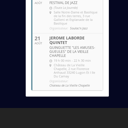
FESTIVAL DE JAZZ
AOÛT
(Toute La Journée)
Salle Notre-Dame et Basilique
de la fin des terres
, 3 rue
Gallieni et Esplanade de la
Basilique
Organisateur:
Soulac'n Jazz
21
JEROME LABORDE
QUINTET
AOÛT
GUINGUETTE "LES AMUSES-
GUEULES" DE LA VIEILLE
CHAPELLE
19 h 00 min - 22 h 30 min
Château de La Vieille
Chapelle
, 2 rue Florence
Arthaud 33240 Lugon Et l Ile
Du Carnay
Organisateur:
Chateau de La Vieille Chapelle