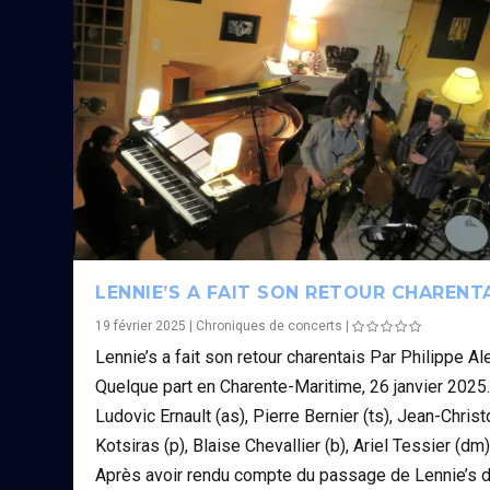
LENNIE’S A FAIT SON RETOUR CHARENT
19 février 2025
|
Chroniques de concerts
|
Lennie’s a fait son retour charentais Par Philippe Al
Quelque part en Charente-Maritime, 26 janvier 2025
Ludovic Ernault (as), Pierre Bernier (ts), Jean-Chris
Kotsiras (p), Blaise Chevallier (b), Ariel Tessier (dm)
Après avoir rendu compte du passage de Lennie’s 