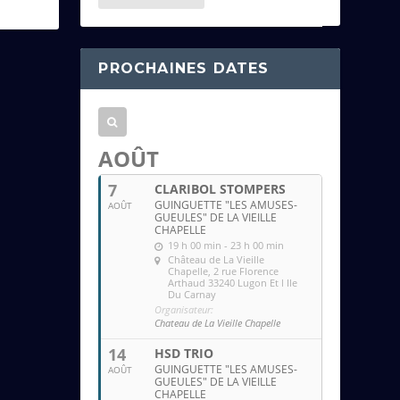
e
s
s
PROCHAINES DATES
e
e
m
a
AOÛT
i
7
CLARIBOL STOMPERS
l
GUINGUETTE "LES AMUSES-
AOÛT
GUEULES" DE LA VIEILLE
CHAPELLE
19 h 00 min - 23 h 00 min
Château de La Vieille
Chapelle
, 2 rue Florence
Arthaud 33240 Lugon Et l Ile
Du Carnay
Organisateur:
Chateau de La Vieille Chapelle
14
HSD TRIO
GUINGUETTE "LES AMUSES-
AOÛT
GUEULES" DE LA VIEILLE
CHAPELLE