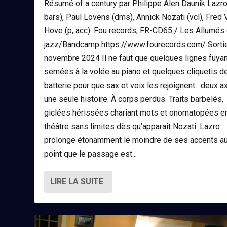
Résumé of a century par Philippe Alen Daunik Lazro
bars), Paul Lovens (dms), Annick Nozati (vcl), Fred 
Hove (p, acc). Fou records, FR-CD65 / Les Allumés
jazz/Bandcamp https://www.fourecords.com/ Sortie
novembre 2024 Il ne faut que quelques lignes fuyan
semées à la volée au piano et quelques cliquetis d
batterie pour que sax et voix les rejoignent : deux a
une seule histoire. À corps perdus. Traits barbelés,
giclées hérissées chariant mots et onomatopées e
théâtre sans limites dès qu’apparaît Nozati. Lazro
prolonge étonamment le moindre de ses accents a
point que le passage est...
LIRE LA SUITE