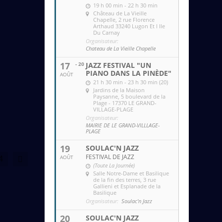
19 h 00 min - 22 h 30 min
Château de La Vieille
Chapelle
, 2 rue Florence
Arthaud 33240 Lugon Et l Ile
Du Carnay
Organisateur:
Chateau de La Vieille Chapelle
17
- 20
JAZZ FESTIVAL "UN
PIANO DANS LA PINÈDE"
AOÛT
21 h 30 min - 23 h 30 min (20)
Jardins de la Maison
Paysanne
, 5 boulevard de la
Plage - 17370 LE GRAND-
VILLAGE-PLAGE
Organisateur:
MAIRIE DE LE GRAND-VILLLAGE-
PLAGE
19
SOULAC'N JAZZ
FESTIVAL DE JAZZ
AOÛT
4
(Toute La Journée)
Salle Notre-Dame et Basilique
de la fin des terres
, 3 rue
Gallieni et Esplanade de la
Basilique
Organisateur:
Soulac'n Jazz
20
SOULAC'N JAZZ