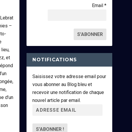
Email *
 Lebrat
hies –
to-
e
lieu,
z, et
NOTIFICATIONS
 répond
d’un
Saisissez votre adresse email pour
longée,
vous abonner au Blog bleu et
ime,
recevoir une notification de chaque
be d’un
nouvel article par email.
 son
A
d
r