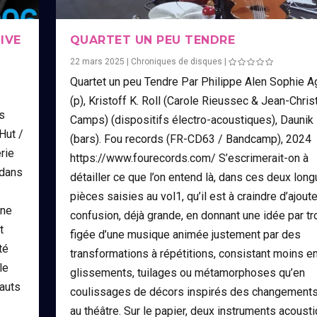
LIVE
QUARTET UN PEU TENDRE
22 mars 2025
|
Chroniques de disques
|
Quartet un peu Tendre Par Philippe Alen Sophie A
(p), Kristoff K. Roll (Carole Rieussec & Jean-Chri
is
Camps) (dispositifs électro-acoustiques), Daunik
Hut /
(bars). Fou records (FR-CD63 / Bandcamp), 2024
rie
https://www.fourecords.com/ S’escrimerait-on à
 dans
détailler ce que l’on entend là, dans ces deux lon
pièces saisies au vol1, qu’il est à craindre d’ajoute
une
confusion, déjà grande, en donnant une idée par tr
t
figée d’une musique animée justement par des
té
transformations à répétitions, consistant moins e
le
glissements, tuilages ou métamorphoses qu’en
rauts
coulissages de décors inspirés des changements
au théâtre. Sur le papier, deux instruments acoust