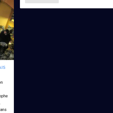
AIS
en
.
tophe
.
dans