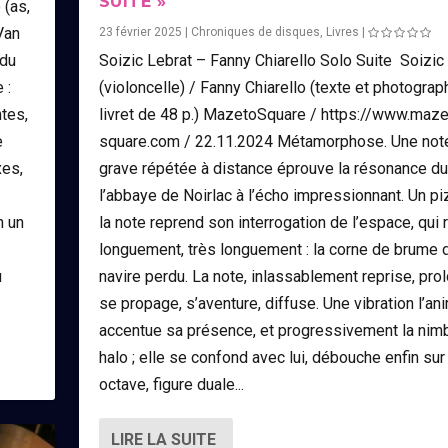
SUITE »
 (as,
Van
23 février 2025
|
Chroniques de disques
,
Livres
|
 du
Soizic Lebrat – Fanny Chiarello Solo Suite Soizic
 :
(violoncelle) / Fanny Chiarello (texte et photograp
tes,
livret de 48 p.) MazetoSquare / https://www.maze
e
square.com / 22.11.2024 Métamorphose. Une not
xes,
grave répétée à distance éprouve la résonance du 
l’abbaye de Noirlac à l’écho impressionnant. Un piz
n un
la note reprend son interrogation de l’espace, qui
longuement, très longuement : la corne de brume 
u
navire perdu. La note, inlassablement reprise, pro
se propage, s’aventure, diffuse. Une vibration l’an
accentue sa présence, et progressivement la nim
halo ; elle se confond avec lui, débouche enfin sur
octave, figure duale...
LIRE LA SUITE