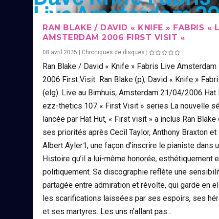
RAN BLAKE / DAVID « KNIFE » FABRIS « 
AMSTERDAM 2006 FIRST VISIT «
08 avril 2025
|
Chroniques de disques
|
Ran Blake / David « Knife » Fabris Live Amsterdam
2006 First Visit Ran Blake (p), David « Knife » Fabr
(elg). Live au Bimhuis, Amsterdam 21/04/2006 Hat 
ezz-thetics 107 « First Visit » series La nouvelle sé
lancée par Hat Hut, « First visit » a inclus Ran Blake
ses priorités après Cecil Taylor, Anthony Braxton et
Albert Ayler1, une façon d’inscrire le pianiste dans 
Histoire qu’il a lui-même honorée, esthétiquement e
politiquement. Sa discographie reflète une sensibili
partagée entre admiration et révolte, qui garde en el
les scarifications laissées par ses espoirs, ses hé
et ses martyres. Les uns n’allant pas...