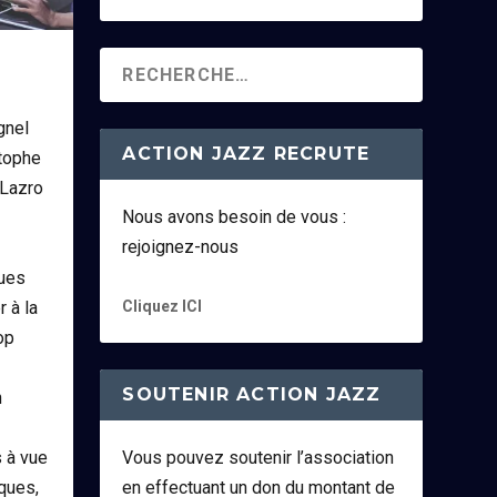
gnel
ACTION JAZZ RECRUTE
stophe
 Lazro
Nous avons besoin de vous :
rejoignez-nous
gues
Cliquez ICI
r à la
op
SOUTENIR ACTION JAZZ
n
Vous pouvez soutenir l’association
 à vue
en effectuant un don du montant de
iques,