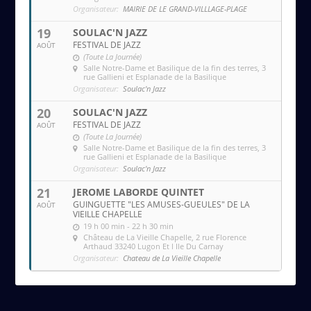
Organisateur:
MAIRIE DE LE GRAND-VILLLAGE-PLAGE
19
SOULAC'N JAZZ
FESTIVAL DE JAZZ
AOÛT
(Toute La Journée)
Salle Notre-Dame et Basilique de la fin des terres
, 3
rue Gallieni et Esplanade de la Basilique
Organisateur:
Soulac'n Jazz
20
SOULAC'N JAZZ
FESTIVAL DE JAZZ
AOÛT
(Toute La Journée)
Salle Notre-Dame et Basilique de la fin des terres
, 3
rue Gallieni et Esplanade de la Basilique
Organisateur:
Soulac'n Jazz
21
JEROME LABORDE QUINTET
GUINGUETTE "LES AMUSES-GUEULES" DE LA
AOÛT
VIEILLE CHAPELLE
19 h 00 min - 22 h 30 min
Château de La Vieille Chapelle
, 2 rue Florence
Arthaud 33240 Lugon Et l Ile Du Carnay
Organisateur:
Chateau de La Vieille Chapelle