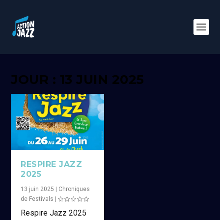
JOUR : 13 JUIN 2025
RESPIRE JAZZ
2025
13 juin 2025
|
Chroniques
de Festivals
|
Respire Jazz 2025