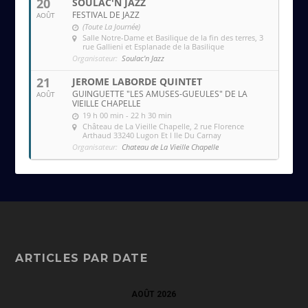
20
SOULAC'N JAZZ
FESTIVAL DE JAZZ
AOÛT
(Toute La Journée)
Salle Notre-Dame et Basilique de la fin des terres
, 3
rue Gallieni et Esplanade de la Basilique
Organisateur:
Soulac'n Jazz
21
JEROME LABORDE QUINTET
GUINGUETTE "LES AMUSES-GUEULES" DE LA
AOÛT
VIEILLE CHAPELLE
19 h 00 min - 22 h 30 min
Château de La Vieille Chapelle
, 2 rue Florence
Arthaud 33240 Lugon Et l Ile Du Carnay
Organisateur:
Chateau de La Vieille Chapelle
ARTICLES PAR DATE
AOÛT 2026