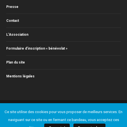
Presse
Contact
L’Association
Formulaire d’inscription « bénévolat »
Plan du site
Mentions légales
© 2011-2025 Action Jazz, tous droits réservés. Webmaster : Christophe
Ce site utilise des cookies pour vous proposer de meilleurs services. En
RONTEY ( webmaster@actionjazz.fr )
Ajouter un événement
Presse
Contact
L’Association
naviguant sur ce site ou en fermant ce bandeau, vous acceptez ces
Formulaire d’inscription « bénévolat »
Plan du site
Mentions légales