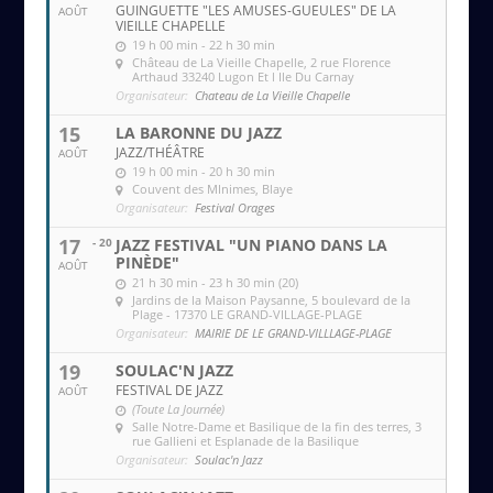
GUINGUETTE "LES AMUSES-GUEULES" DE LA
AOÛT
VIEILLE CHAPELLE
19 h 00 min - 22 h 30 min
Château de La Vieille Chapelle
, 2 rue Florence
Arthaud 33240 Lugon Et l Ile Du Carnay
Organisateur:
Chateau de La Vieille Chapelle
15
LA BARONNE DU JAZZ
JAZZ/THÉÂTRE
AOÛT
19 h 00 min - 20 h 30 min
Couvent des MInimes
, Blaye
Organisateur:
Festival Orages
17
- 20
JAZZ FESTIVAL "UN PIANO DANS LA
PINÈDE"
AOÛT
21 h 30 min - 23 h 30 min (20)
Jardins de la Maison Paysanne
, 5 boulevard de la
Plage - 17370 LE GRAND-VILLAGE-PLAGE
Organisateur:
MAIRIE DE LE GRAND-VILLLAGE-PLAGE
19
SOULAC'N JAZZ
FESTIVAL DE JAZZ
AOÛT
(Toute La Journée)
Salle Notre-Dame et Basilique de la fin des terres
, 3
rue Gallieni et Esplanade de la Basilique
Organisateur:
Soulac'n Jazz