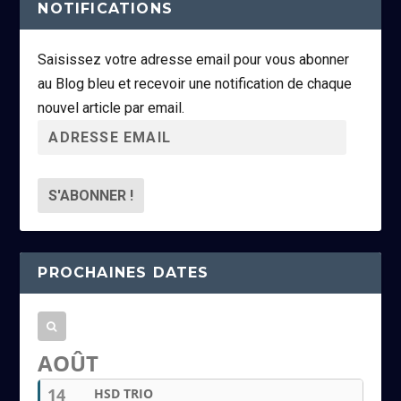
NOTIFICATIONS
Saisissez votre adresse email pour vous abonner
au Blog bleu et recevoir une notification de chaque
nouvel article par email.
A
d
r
e
s
s
PROCHAINES DATES
e
e
m
a
AOÛT
i
14
HSD TRIO
l