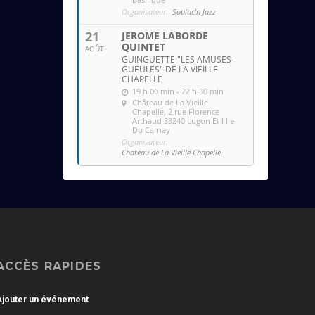
Organisateur:
Soulac'n Jazz
21
JEROME LABORDE
QUINTET
AOÛT
GUINGUETTE "LES AMUSES-
GUEULES" DE LA VIEILLE
CHAPELLE
19 h 00 min - 22 h 30 min
Château de La Vieille
Chapelle
, 2 rue Florence
Arthaud 33240 Lugon Et l Ile
Du Carnay
Organisateur:
Chateau de La Vieille Chapelle
ACCÈS RAPIDES
Ajouter un événement