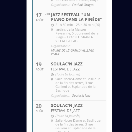
Organisateur:
Festival Orages
17
- 20
JAZZ FESTIVAL "UN
PIANO DANS LA PINÈDE"
AOÛT
21 h 30 min - 23 h 30 min (20)
Jardins de la Maison
Paysanne
, 5 boulevard de la
Plage - 17370 LE GRAND-
VILLAGE-PLAGE
Organisateur:
MAIRIE DE LE GRAND-VILLLAGE-
PLAGE
19
SOULAC'N JAZZ
FESTIVAL DE JAZZ
AOÛT
(Toute La Journée)
Salle Notre-Dame et Basilique
de la fin des terres
, 3 rue
Gallieni et Esplanade de la
Basilique
Organisateur:
Soulac'n Jazz
20
SOULAC'N JAZZ
FESTIVAL DE JAZZ
AOÛT
(Toute La Journée)
Salle Notre-Dame et Basilique
de la fin des terres
, 3 rue
Gallieni et Esplanade de la
Basilique