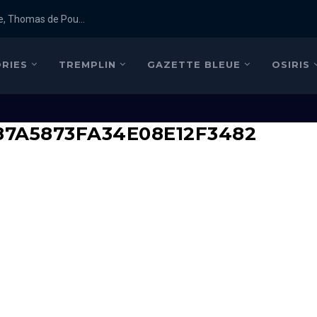
e, Thomas de Pou...
RIES
TREMPLIN
GAZETTE BLEUE
OSIRIS
87A5873FA34E08E12F3482