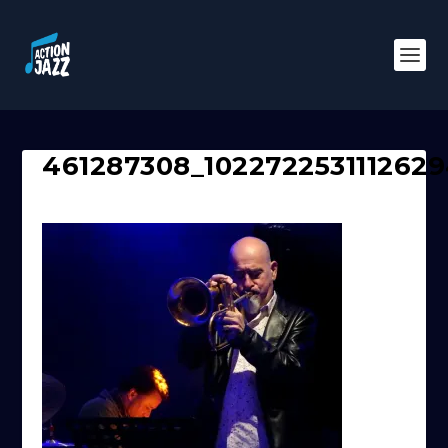
461287308_102272253111262