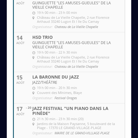
GUINGUETTE "LES AMUSES-GUEULES" DE LA
AOÛT
VIEILLE CHAPELLE
19 h 00 min - 23 h 00 min
Château de La Vieille Chapelle
, 2 rue Florence
Arthaud 33240 Lugon Et l Ile Du Carnay
Organisateur:
Chateau de La Vieille Chapelle
14
HSD TRIO
GUINGUETTE "LES AMUSES-GUEULES" DE LA
AOÛT
VIEILLE CHAPELLE
19 h 00 min - 22 h 30 min
Château de La Vieille Chapelle
, 2 rue Florence
Arthaud 33240 Lugon Et l Ile Du Carnay
Organisateur:
Chateau de La Vieille Chapelle
15
LA BARONNE DU JAZZ
JAZZ/THÉÂTRE
AOÛT
19 h 00 min - 20 h 30 min
Couvent des MInimes
, Blaye
Organisateur:
Festival Orages
17
- 20
JAZZ FESTIVAL "UN PIANO DANS LA
PINÈDE"
AOÛT
21 h 30 min - 23 h 30 min (20)
Jardins de la Maison Paysanne
, 5 boulevard de la
Plage - 17370 LE GRAND-VILLAGE-PLAGE
Organisateur:
MAIRIE DE LE GRAND-VILLLAGE-PLAGE