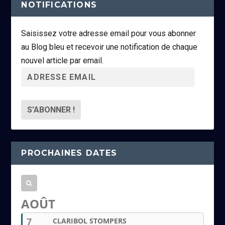
NOTIFICATIONS
Saisissez votre adresse email pour vous abonner
au Blog bleu et recevoir une notification de chaque
nouvel article par email.
A
d
r
e
s
s
PROCHAINES DATES
e
e
m
a
AOÛT
i
7
CLARIBOL STOMPERS
l