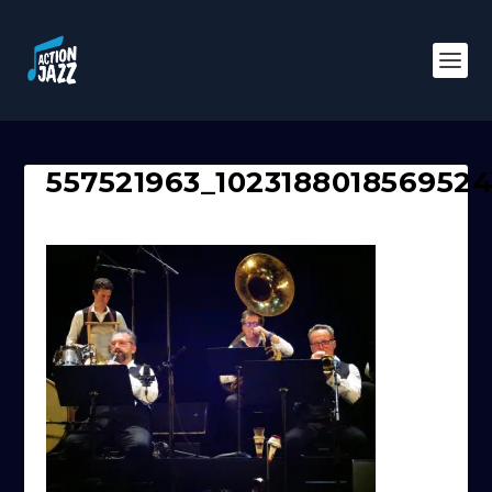
557521963_102318801856952