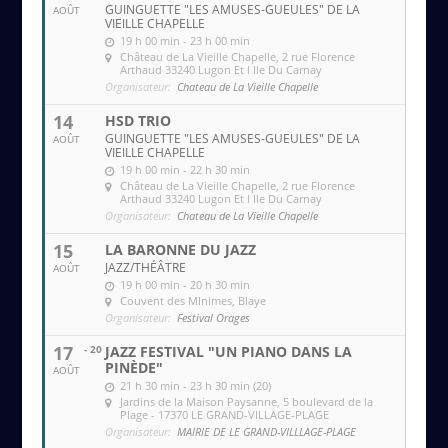
GUINGUETTE "LES AMUSES-GUEULES" DE LA
AOÛT
VIEILLE CHAPELLE
19 h 00 min - 23 h 00 min
Château de La Vieille Chapelle
, 2 rue Florence
Arthaud 33240 Lugon Et l Ile Du Carnay
Organisateur:
Chateau de La Vieille Chapelle
14
HSD TRIO
GUINGUETTE "LES AMUSES-GUEULES" DE LA
AOÛT
VIEILLE CHAPELLE
19 h 00 min - 22 h 30 min
Château de La Vieille Chapelle
, 2 rue Florence
Arthaud 33240 Lugon Et l Ile Du Carnay
Organisateur:
Chateau de La Vieille Chapelle
15
LA BARONNE DU JAZZ
JAZZ/THÉÂTRE
AOÛT
19 h 00 min - 20 h 30 min
Couvent des MInimes
, Blaye
Organisateur:
Festival Orages
17
- 20
JAZZ FESTIVAL "UN PIANO DANS LA
PINÈDE"
AOÛT
21 h 30 min - 23 h 30 min (20)
Jardins de la Maison Paysanne
, 5 boulevard de la
Plage - 17370 LE GRAND-VILLAGE-PLAGE
Organisateur:
MAIRIE DE LE GRAND-VILLLAGE-PLAGE