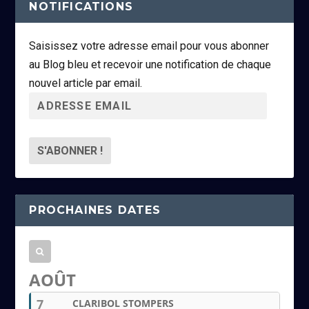
NOTIFICATIONS
Saisissez votre adresse email pour vous abonner
au Blog bleu et recevoir une notification de chaque
nouvel article par email.
A
d
r
e
s
s
PROCHAINES DATES
e
e
m
a
AOÛT
i
7
CLARIBOL STOMPERS
l