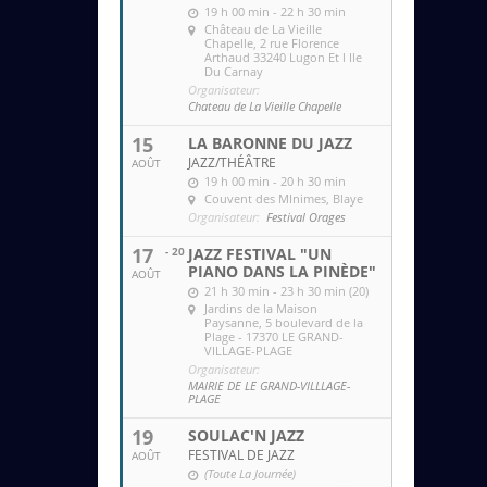
19 h 00 min - 22 h 30 min
Château de La Vieille
Chapelle
, 2 rue Florence
Arthaud 33240 Lugon Et l Ile
Du Carnay
Organisateur:
Chateau de La Vieille Chapelle
15
LA BARONNE DU JAZZ
JAZZ/THÉÂTRE
AOÛT
19 h 00 min - 20 h 30 min
Couvent des MInimes
, Blaye
Organisateur:
Festival Orages
17
- 20
JAZZ FESTIVAL "UN
PIANO DANS LA PINÈDE"
AOÛT
21 h 30 min - 23 h 30 min (20)
Jardins de la Maison
Paysanne
, 5 boulevard de la
Plage - 17370 LE GRAND-
VILLAGE-PLAGE
Organisateur:
MAIRIE DE LE GRAND-VILLLAGE-
PLAGE
19
SOULAC'N JAZZ
FESTIVAL DE JAZZ
AOÛT
(Toute La Journée)