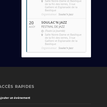
Salle Notre-Dame et Basilique
de la fin des terres
, 3 rue
Gallieni et Esplanade de la
Basilique
Organisateur:
Soulac'n Jazz
20
SOULAC'N JAZZ
FESTIVAL DE JAZZ
AOÛT
(Toute La Journée)
Salle Notre-Dame et Basilique
de la fin des terres
, 3 rue
Gallieni et Esplanade de la
Basilique
Organisateur:
Soulac'n Jazz
ACCÈS RAPIDES
Ajouter un événement