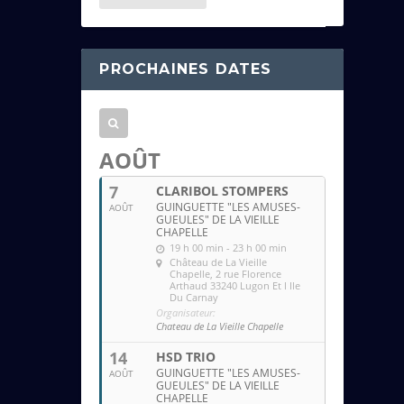
e
s
s
PROCHAINES DATES
e
e
m
a
AOÛT
i
7
CLARIBOL STOMPERS
l
GUINGUETTE "LES AMUSES-
AOÛT
GUEULES" DE LA VIEILLE
CHAPELLE
19 h 00 min - 23 h 00 min
Château de La Vieille
Chapelle
, 2 rue Florence
Arthaud 33240 Lugon Et l Ile
Du Carnay
Organisateur:
Chateau de La Vieille Chapelle
14
HSD TRIO
GUINGUETTE "LES AMUSES-
AOÛT
GUEULES" DE LA VIEILLE
CHAPELLE