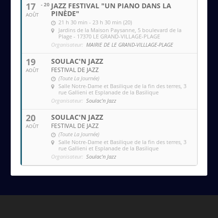
17
- 20
JAZZ FESTIVAL "UN PIANO DANS LA
PINÈDE"
AOÛT
21 h 30 min - 23 h 30 min (20)
Jardins de la Maison Paysanne
, 5 boulevard de la
Plage - 17370 LE GRAND-VILLAGE-PLAGE
Organisateur:
MAIRIE DE LE GRAND-VILLLAGE-PLAGE
19
SOULAC'N JAZZ
FESTIVAL DE JAZZ
AOÛT
(Toute La Journée)
Salle Notre-Dame et Basilique de la fin des terres
, 3
rue Gallieni et Esplanade de la Basilique
Organisateur:
Soulac'n Jazz
20
SOULAC'N JAZZ
FESTIVAL DE JAZZ
AOÛT
(Toute La Journée)
Salle Notre-Dame et Basilique de la fin des terres
, 3
rue Gallieni et Esplanade de la Basilique
Organisateur:
Soulac'n Jazz