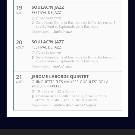
19
SOULAC'N JAZZ
FESTIVAL DE JAZZ
AOÛT
(Toute La Journée)
Salle Notre-Dame et Basilique de la fin des terres
, 3
rue Gallieni et Esplanade de la Basilique
Organisateur:
Soulac'n Jazz
20
SOULAC'N JAZZ
FESTIVAL DE JAZZ
AOÛT
(Toute La Journée)
Salle Notre-Dame et Basilique de la fin des terres
, 3
rue Gallieni et Esplanade de la Basilique
Organisateur:
Soulac'n Jazz
21
JEROME LABORDE QUINTET
GUINGUETTE "LES AMUSES-GUEULES" DE LA
AOÛT
VIEILLE CHAPELLE
19 h 00 min - 22 h 30 min
Château de La Vieille Chapelle
, 2 rue Florence
Arthaud 33240 Lugon Et l Ile Du Carnay
Organisateur:
Chateau de La Vieille Chapelle