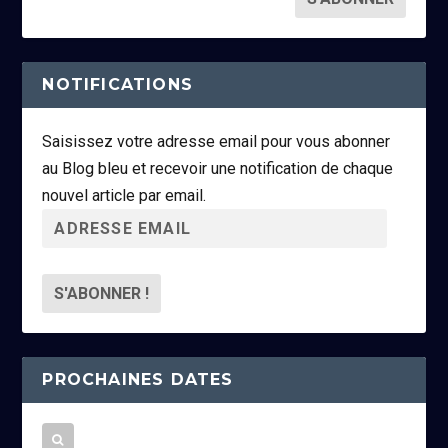
NOTIFICATIONS
Saisissez votre adresse email pour vous abonner
au Blog bleu et recevoir une notification de chaque
nouvel article par email.
A
d
r
e
s
s
PROCHAINES DATES
e
e
m