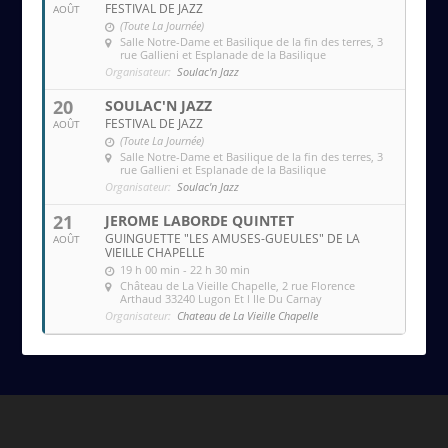
FESTIVAL DE JAZZ
AOÛT
(Toute La Journée)
Salle Notre-Dame et Basilique de la fin des terres
, 3
rue Gallieni et Esplanade de la Basilique
Organisateur:
Soulac'n Jazz
20
SOULAC'N JAZZ
FESTIVAL DE JAZZ
AOÛT
(Toute La Journée)
Salle Notre-Dame et Basilique de la fin des terres
, 3
rue Gallieni et Esplanade de la Basilique
Organisateur:
Soulac'n Jazz
21
JEROME LABORDE QUINTET
GUINGUETTE "LES AMUSES-GUEULES" DE LA
AOÛT
VIEILLE CHAPELLE
19 h 00 min - 22 h 30 min
Château de La Vieille Chapelle
, 2 rue Florence
Arthaud 33240 Lugon Et l Ile Du Carnay
Organisateur:
Chateau de La Vieille Chapelle