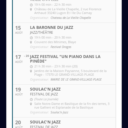
19 h 00 min - 22 h 30 min
Château de La Vieille Chapelle
, 2 rue Florence
Arthaud 33240 Lugon Et l Ile Du Carnay
Organisateur:
Chateau de La Vieille Chapelle
15
LA BARONNE DU JAZZ
JAZZ/THÉÂTRE
AOÛT
19 h 00 min - 20 h 30 min
Couvent des MInimes
, Blaye
Organisateur:
Festival Orages
17
- 20
JAZZ FESTIVAL "UN PIANO DANS LA
PINÈDE"
AOÛT
21 h 30 min - 23 h 30 min (20)
Jardins de la Maison Paysanne
, 5 boulevard de la
Plage - 17370 LE GRAND-VILLAGE-PLAGE
Organisateur:
MAIRIE DE LE GRAND-VILLLAGE-PLAGE
19
SOULAC'N JAZZ
FESTIVAL DE JAZZ
AOÛT
(Toute La Journée)
Salle Notre-Dame et Basilique de la fin des terres
, 3
rue Gallieni et Esplanade de la Basilique
Organisateur:
Soulac'n Jazz
20
SOULAC'N JAZZ
FESTIVAL DE JAZZ
AOÛT