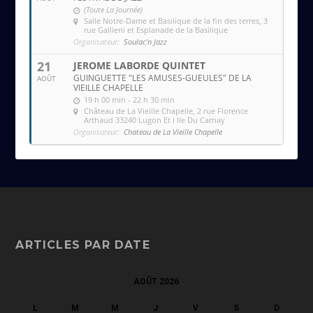
(Toute La Journée)
Salle Notre-Dame et Basilique de la fin des terres
, 3
rue Gallieni et Esplanade de la Basilique
Organisateur:
Soulac'n Jazz
21
JEROME LABORDE QUINTET
GUINGUETTE "LES AMUSES-GUEULES" DE LA
AOÛT
VIEILLE CHAPELLE
19 h 00 min - 22 h 30 min
Château de La Vieille Chapelle
, 2 rue Florence
Arthaud 33240 Lugon Et l Ile Du Carnay
Organisateur:
Chateau de La Vieille Chapelle
ARTICLES PAR DATE
AOÛT 2026
L
M
M
J
V
S
D