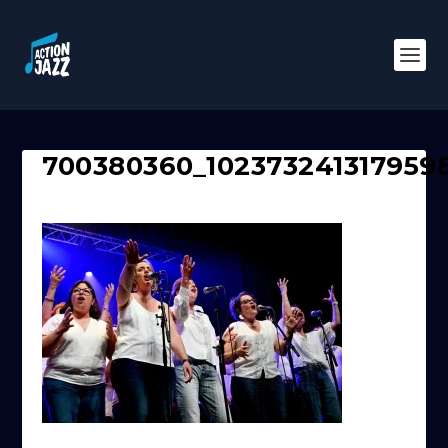
700380360_102373241317959