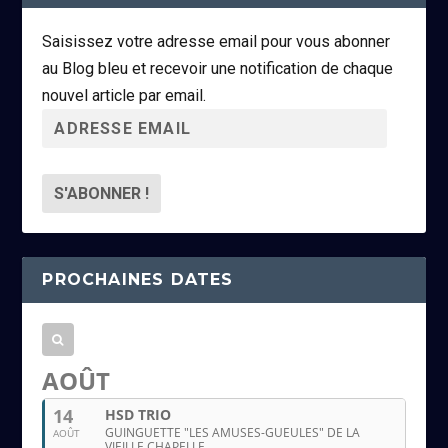
Saisissez votre adresse email pour vous abonner
au Blog bleu et recevoir une notification de chaque
nouvel article par email.
A
d
r
e
s
s
PROCHAINES DATES
e
e
m
a
AOÛT
i
14
HSD TRIO
l
GUINGUETTE "LES AMUSES-GUEULES" DE LA
AOÛT
VIEILLE CHAPELLE