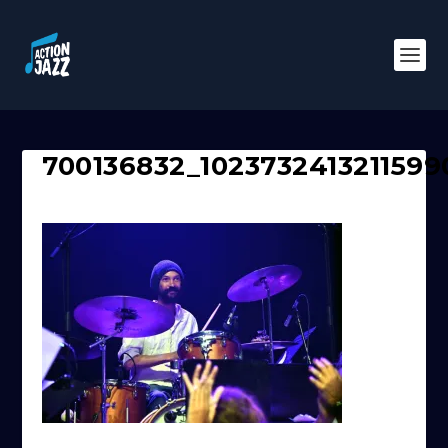
700136832_1023732413211599