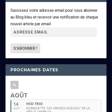
Saisissez votre adresse email pour vous abonner
au Blog bleu et recevoir une notification de chaque
nouvel article par email.
A
d
r
e
s
s
PROCHAINES DATES
e
e
m
a
AOÛT
i
14
HSD TRIO
l
GUINGUETTE "LES AMUSES-GUEULES" DE LA
AOÛT
VIEILLE CHAPELLE