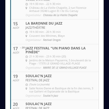
19 h 00 min - 22 h 30 min
Château de La Vieille Chapelle
, 2 rue Florence
Arthaud 33240 Lugon Et l Ile Du Carnay
Organisateur:
Chateau de La Vieille Chapelle
15
LA BARONNE DU JAZZ
JAZZ/THÉÂTRE
AOÛT
19 h 00 min - 20 h 30 min
Couvent des MInimes
, Blaye
Organisateur:
Festival Orages
17
- 20
JAZZ FESTIVAL "UN PIANO DANS LA
PINÈDE"
AOÛT
21 h 30 min - 23 h 30 min (20)
Jardins de la Maison Paysanne
, 5 boulevard de la
Plage - 17370 LE GRAND-VILLAGE-PLAGE
Organisateur:
MAIRIE DE LE GRAND-VILLLAGE-PLAGE
19
SOULAC'N JAZZ
FESTIVAL DE JAZZ
AOÛT
(Toute La Journée)
Salle Notre-Dame et Basilique de la fin des terres
, 3
rue Gallieni et Esplanade de la Basilique
Organisateur:
Soulac'n Jazz
20
SOULAC'N JAZZ
FESTIVAL DE JAZZ
AOÛT