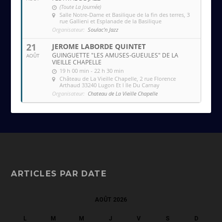
(Toute La Journée)
Salle Notre-Dame et Basilique de la fin des terres
, 3
rue Gallieni et Esplanade de la Basilique
Organisateur:
Soulac'n Jazz
21
JEROME LABORDE QUINTET
GUINGUETTE "LES AMUSES-GUEULES" DE LA
AOÛT
VIEILLE CHAPELLE
19 h 00 min - 22 h 30 min
Château de La Vieille Chapelle
, 2 rue Florence
Arthaud 33240 Lugon Et l Ile Du Carnay
Organisateur:
Chateau de La Vieille Chapelle
ARTICLES PAR DATE
AOÛT 2026
L
M
M
J
V
S
D