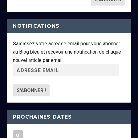
NOTIFICATIONS
Saisissez votre adresse email pour vous abonner
au Blog bleu et recevoir une notification de chaque
nouvel article par email.
A
d
r
e
s
s
PROCHAINES DATES
e
e
m