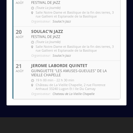
FESTIVAL DE JAZZ
AOÛT
(Toute La Journée)
Salle Notre-Dame et Basilique de la fin des terres
, 3
rue Gallieni et Esplanade de la Basilique
Organisateur:
Soulac'n Jazz
20
SOULAC'N JAZZ
FESTIVAL DE JAZZ
AOÛT
(Toute La Journée)
Salle Notre-Dame et Basilique de la fin des terres
, 3
rue Gallieni et Esplanade de la Basilique
Organisateur:
Soulac'n Jazz
21
JEROME LABORDE QUINTET
GUINGUETTE "LES AMUSES-GUEULES" DE LA
AOÛT
VIEILLE CHAPELLE
19 h 00 min - 22 h 30 min
Château de La Vieille Chapelle
, 2 rue Florence
Arthaud 33240 Lugon Et l Ile Du Carnay
Organisateur:
Chateau de La Vieille Chapelle