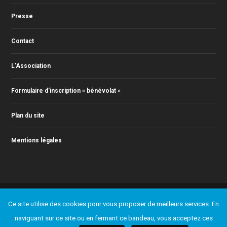
Presse
Contact
L’Association
Formulaire d’inscription « bénévolat »
Plan du site
Mentions légales
© 2011-2024 Action Jazz, tous droits réservés. Webmaster : Christophe
Ce site utilise des cookies pour vous proposer de meilleurs services. En
RONTEY ( webmaster@actionjazz.fr )
Ajouter un événement
Presse
Contact
L’Association
naviguant sur ce site ou en fermant ce bandeau, vous acceptez ces