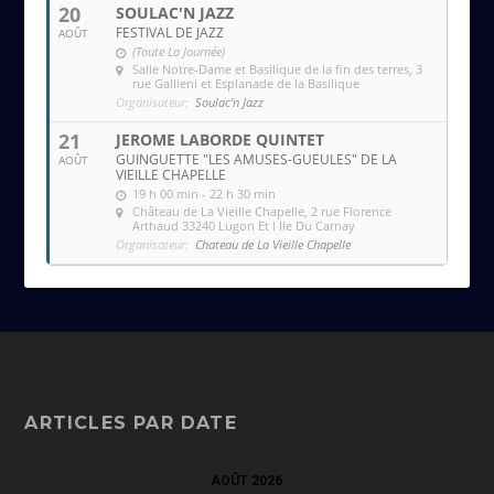
20
SOULAC'N JAZZ
FESTIVAL DE JAZZ
AOÛT
(Toute La Journée)
Salle Notre-Dame et Basilique de la fin des terres
, 3
rue Gallieni et Esplanade de la Basilique
Organisateur:
Soulac'n Jazz
21
JEROME LABORDE QUINTET
GUINGUETTE "LES AMUSES-GUEULES" DE LA
AOÛT
VIEILLE CHAPELLE
19 h 00 min - 22 h 30 min
Château de La Vieille Chapelle
, 2 rue Florence
Arthaud 33240 Lugon Et l Ile Du Carnay
Organisateur:
Chateau de La Vieille Chapelle
ARTICLES PAR DATE
AOÛT 2026