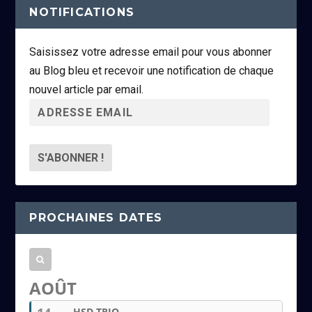
NOTIFICATIONS
Saisissez votre adresse email pour vous abonner
au Blog bleu et recevoir une notification de chaque
nouvel article par email.
A
d
r
e
s
s
PROCHAINES DATES
e
e
m
a
AOÛT
i
HSD TRIO